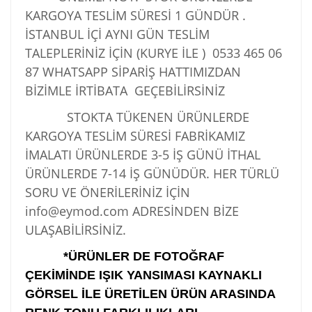
KARGOYA TESLİM SÜRESİ 1 GÜNDÜR .
İSTANBUL İÇİ AYNI GÜN TESLİM
TALEPLERİNİZ İÇİN (KURYE İLE )
0533 465 06
87
WHATSAPP SİPARİŞ HATTIMIZDAN
BİZİMLE İRTİBATA GEÇEBİLİRSİNİZ
STOKTA TÜKENEN ÜRÜNLERDE
KARGOYA TESLİM SÜRESİ FABRİKAMIZ
İMALATI ÜRÜNLERDE 3-5 İŞ GÜNÜ İTHAL
ÜRÜNLERDE 7-14 İŞ GÜNÜDÜR. HER TÜRLÜ
SORU VE ÖNERİLERİNİZ İÇİN
info@eymod.com ADRESİNDEN BİZE
ULAŞABİLİRSİNİZ.
*ÜRÜNLER DE FOTOĞRAF
ÇEKİMİNDE IŞIK YANSIMASI KAYNAKLI
GÖRSEL İLE ÜRETİLEN ÜRÜN ARASINDA