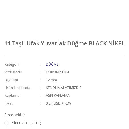
11 Taşlı Ufak Yuvarlak Düğme BLACK NİKEL
Kategori
DÜĞME
Stok Kodu
TMR10423 BN
Dış Çapı
12 mm
Ürün Hakkında
KENDİ İMALATIMIZDIR
Kaplama
ASKI KAPLAMA
Fiyat
0,24 USD + KDV
Seçenekler
NİKEL - ( 13,68 TL )