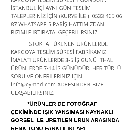
İSTANBUL İÇİ AYNI GÜN TESLİM
TALEPLERİNİZ İÇİN (KURYE İLE )
0533 465 06
87
WHATSAPP SİPARİŞ HATTIMIZDAN
BİZİMLE İRTİBATA GEÇEBİLİRSİNİZ
STOKTA TÜKENEN ÜRÜNLERDE
KARGOYA TESLİM SÜRESİ FABRİKAMIZ
İMALATI ÜRÜNLERDE 3-5 İŞ GÜNÜ İTHAL
ÜRÜNLERDE 7-14 İŞ GÜNÜDÜR. HER TÜRLÜ
SORU VE ÖNERİLERİNİZ İÇİN
info@eymod.com ADRESİNDEN BİZE
ULAŞABİLİRSİNİZ.
*ÜRÜNLER DE FOTOĞRAF
ÇEKİMİNDE IŞIK YANSIMASI KAYNAKLI
GÖRSEL İLE ÜRETİLEN ÜRÜN ARASINDA
RENK TONU FARKLILIKLARI