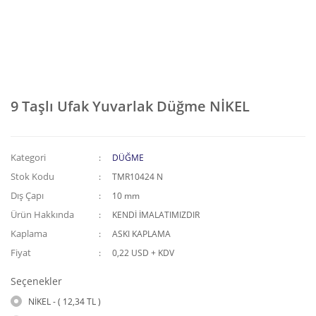
9 Taşlı Ufak Yuvarlak Düğme NİKEL
Kategori
DÜĞME
Stok Kodu
TMR10424 N
Dış Çapı
10 mm
Ürün Hakkında
KENDİ İMALATIMIZDIR
Kaplama
ASKI KAPLAMA
Fiyat
0,22 USD + KDV
Seçenekler
NİKEL - ( 12,34 TL )