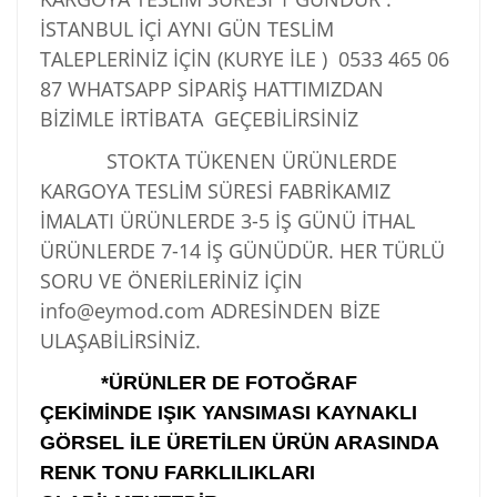
İSTANBUL İÇİ AYNI GÜN TESLİM
TALEPLERİNİZ İÇİN (KURYE İLE )
0533 465 06
87
WHATSAPP SİPARİŞ HATTIMIZDAN
BİZİMLE İRTİBATA GEÇEBİLİRSİNİZ
STOKTA TÜKENEN ÜRÜNLERDE
KARGOYA TESLİM SÜRESİ FABRİKAMIZ
İMALATI ÜRÜNLERDE 3-5 İŞ GÜNÜ İTHAL
ÜRÜNLERDE 7-14 İŞ GÜNÜDÜR. HER TÜRLÜ
SORU VE ÖNERİLERİNİZ İÇİN
info@eymod.com ADRESİNDEN BİZE
ULAŞABİLİRSİNİZ.
*ÜRÜNLER DE FOTOĞRAF
ÇEKİMİNDE IŞIK YANSIMASI KAYNAKLI
GÖRSEL İLE ÜRETİLEN ÜRÜN ARASINDA
RENK TONU FARKLILIKLARI