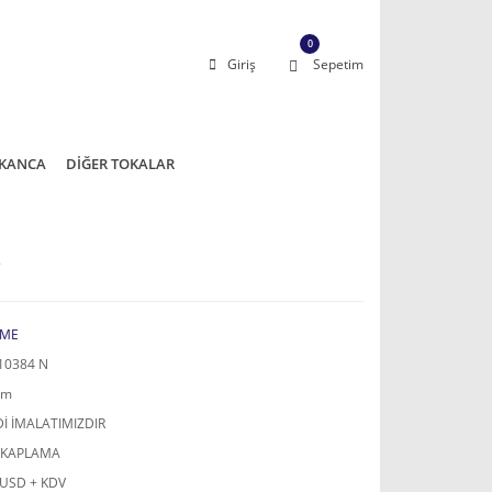
0
Giriş
Sepetim
KANCA
DİĞER TOKALAR
L
ME
10384 N
mm
İ İMALATIMIZDIR
 KAPLAMA
 USD + KDV