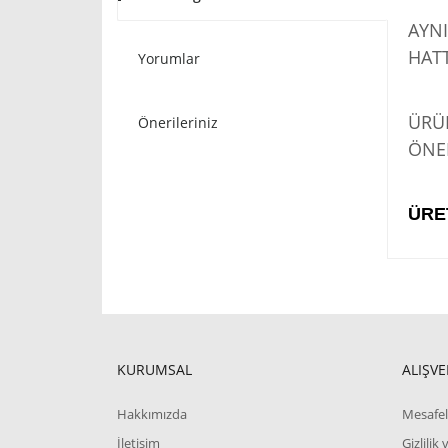
AYNI
HATT
Yorumlar
STO
ÜRÜN
Önerileriniz
ÖNER
ÜRE
KURUMSAL
ALIŞVE
Hakkımızda
Mesafel
İletişim
Gizlilik