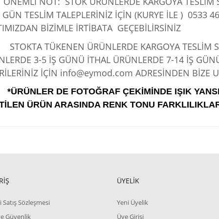
ÖNEMLİ NOT: STOK ÜRÜNLERDE KARGOYA TESLİM SÜ
 GÜN TESLİM TALEPLERİNİZ İÇİN (KURYE İLE )
0533 46
IMIZDAN BİZİMLE İRTİBATA GEÇEBİLİRSİNİZ
KTA TÜKENEN ÜRÜNLERDE KARGOYA TESLİM SÜRE
LERDE 3-5 İŞ GÜNÜ İTHAL ÜRÜNLERDE 7-14 İŞ GÜN
İLERİNİZ İÇİN info@eymod.com ADRESİNDEN BİZE UL
*ÜRÜNLER DE FOTOĞRAF ÇEKİMİNDE IŞIK YANS
TİLEN ÜRÜN ARASINDA RENK TONU FARKLILIKLAR
RİŞ
ÜYELİK
i Satış Sözleşmesi
Yeni Üyelik
 ve Güvenlik
Üye Girişi