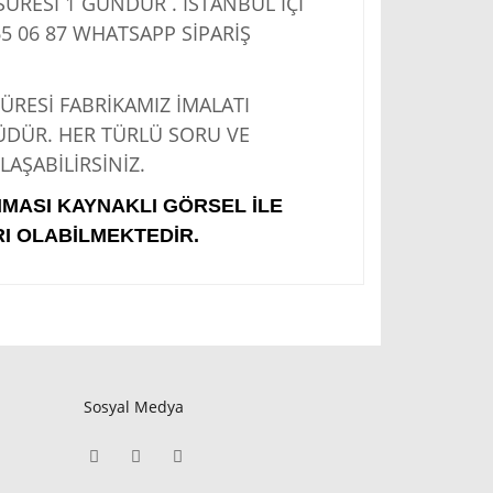
RESİ 1 GÜNDÜR . İSTANBUL İÇİ
5 06 87
WHATSAPP SİPARİŞ
Sİ FABRİKAMIZ İMALATI
ÜDÜR. HER TÜRLÜ SORU VE
AŞABİLİRSİNİZ.
IMASI KAYNAKLI GÖRSEL İLE
I OLABİLMEKTEDİR.
Sosyal Medya