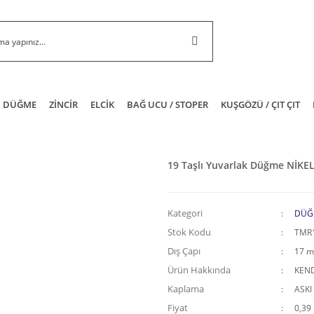
DÜĞME
ZİNCİR
ELCİK
BAĞ UCU / STOPER
KUŞGÖZÜ / ÇIT ÇIT
19 Taşlı Yuvarlak Düğme NİKE
Kategori
DÜĞ
Stok Kodu
TMR
Dış Çapı
17 
Ürün Hakkında
KEND
Kaplama
ASKI
Fiyat
0,39