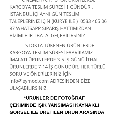
KARGOYA TESLİM SÜRESİ 1 GÜNDÜR .
İSTANBUL İÇİ AYNI GÜN TESLİM
TALEPLERİNİZ İÇİN (KURYE İLE )
0533 465 06
87
WHATSAPP SİPARİŞ HATTIMIZDAN
BİZİMLE İRTİBATA GEÇEBİLİRSİNİZ
STOKTA TÜKENEN ÜRÜNLERDE
KARGOYA TESLİM SÜRESİ FABRİKAMIZ
İMALATI ÜRÜNLERDE 3-5 İŞ GÜNÜ İTHAL
ÜRÜNLERDE 7-14 İŞ GÜNÜDÜR. HER TÜRLÜ
SORU VE ÖNERİLERİNİZ İÇİN
info@eymod.com ADRESİNDEN BİZE
ULAŞABİLİRSİNİZ.
*ÜRÜNLER DE FOTOĞRAF
ÇEKİMİNDE IŞIK YANSIMASI KAYNAKLI
GÖRSEL İLE ÜRETİLEN ÜRÜN ARASINDA