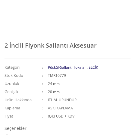
2 İncili Fiyonk Sallantı Aksesuar
Kategori
Püskül-Sallantı Tokalar
,
ELCİK
Stok Kodu
TMR10779
Uzunluk
24 mm
Genişlik
20 mm
Ürün Hakkında
İTHAL ÜRÜNDÜR
Kaplama
ASKI KAPLAMA
Fiyat
0,43 USD + KDV
Seçenekler