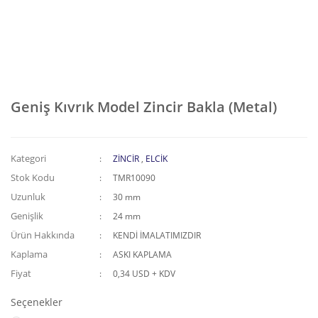
Geniş Kıvrık Model Zincir Bakla (Metal)
Kategori
ZİNCİR
,
ELCİK
Stok Kodu
TMR10090
Uzunluk
30 mm
Genişlik
24 mm
Ürün Hakkında
KENDİ İMALATIMIZDIR
Kaplama
ASKI KAPLAMA
Fiyat
0,34 USD + KDV
Seçenekler