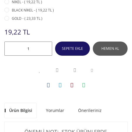
NİKEL - ( 19,22 TL )
BLACK NİKEL - ( 19,22 TL )
GOLD - ( 23,33 TL )
19,22 TL
SEPETE EKLE
HEMEN AL
Ürün Bilgisi
Yorumlar
Önerileriniz
ÖNEMLİ NOT: STOK ÜRÜNLERDE