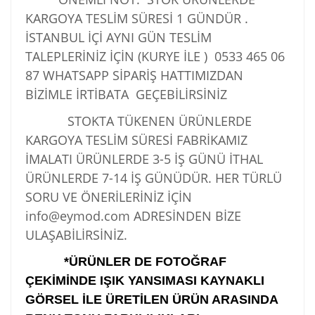
KARGOYA TESLİM SÜRESİ 1 GÜNDÜR .
İSTANBUL İÇİ AYNI GÜN TESLİM
TALEPLERİNİZ İÇİN (KURYE İLE )
0533 465 06
87
WHATSAPP SİPARİŞ HATTIMIZDAN
BİZİMLE İRTİBATA GEÇEBİLİRSİNİZ
STOKTA TÜKENEN ÜRÜNLERDE
KARGOYA TESLİM SÜRESİ FABRİKAMIZ
İMALATI ÜRÜNLERDE 3-5 İŞ GÜNÜ İTHAL
ÜRÜNLERDE 7-14 İŞ GÜNÜDÜR. HER TÜRLÜ
SORU VE ÖNERİLERİNİZ İÇİN
info@eymod.com ADRESİNDEN BİZE
ULAŞABİLİRSİNİZ.
*ÜRÜNLER DE FOTOĞRAF
ÇEKİMİNDE IŞIK YANSIMASI KAYNAKLI
GÖRSEL İLE ÜRETİLEN ÜRÜN ARASINDA