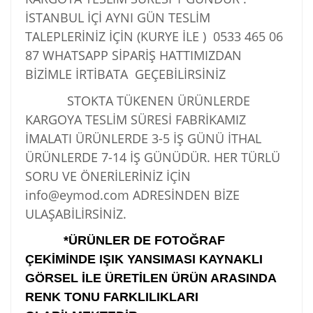
İSTANBUL İÇİ AYNI GÜN TESLİM
TALEPLERİNİZ İÇİN (KURYE İLE )
0533 465 06
87
WHATSAPP SİPARİŞ HATTIMIZDAN
BİZİMLE İRTİBATA GEÇEBİLİRSİNİZ
STOKTA TÜKENEN ÜRÜNLERDE
KARGOYA TESLİM SÜRESİ FABRİKAMIZ
İMALATI ÜRÜNLERDE 3-5 İŞ GÜNÜ İTHAL
ÜRÜNLERDE 7-14 İŞ GÜNÜDÜR. HER TÜRLÜ
SORU VE ÖNERİLERİNİZ İÇİN
info@eymod.com ADRESİNDEN BİZE
ULAŞABİLİRSİNİZ.
*ÜRÜNLER DE FOTOĞRAF
ÇEKİMİNDE IŞIK YANSIMASI KAYNAKLI
GÖRSEL İLE ÜRETİLEN ÜRÜN ARASINDA
RENK TONU FARKLILIKLARI