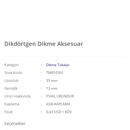
Dikdörtgen Dikme Aksesuar
Kategori
Dikme Tokalar
Stok Kodu
TMR10501
Uzunluk
35 mm
Genişlik
13 mm
Ürün Hakkında
İTHAL ÜRÜNDÜR
Kaplama
ASKI KAPLAMA
Fiyat
0,43 USD + KDV
Seçenekler