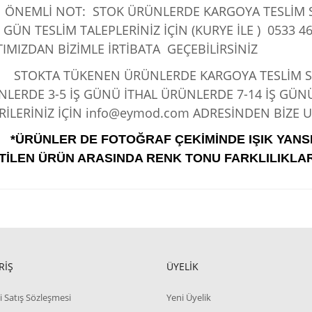
ÖNEMLİ NOT: STOK ÜRÜNLERDE KARGOYA TESLİM SÜ
 GÜN TESLİM TALEPLERİNİZ İÇİN (KURYE İLE )
0533 46
IMIZDAN BİZİMLE İRTİBATA GEÇEBİLİRSİNİZ
KTA TÜKENEN ÜRÜNLERDE KARGOYA TESLİM SÜRE
LERDE 3-5 İŞ GÜNÜ İTHAL ÜRÜNLERDE 7-14 İŞ GÜN
İLERİNİZ İÇİN info@eymod.com ADRESİNDEN BİZE UL
*ÜRÜNLER DE FOTOĞRAF ÇEKİMİNDE IŞIK YANS
TİLEN ÜRÜN ARASINDA RENK TONU FARKLILIKLAR
RİŞ
ÜYELİK
i Satış Sözleşmesi
Yeni Üyelik