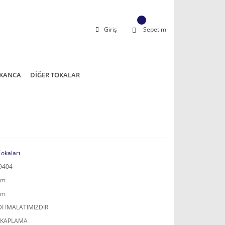
Giriş
Sepetim
KANCA
DİĞER TOKALAR
Tokaları
9404
mm
mm
İ İMALATIMIZDIR
 KAPLAMA