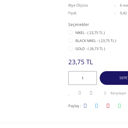
Biye Ölçüsü
6 m
Fiyat
0,42
Seçenekler
NİKEL - ( 23,75 TL )
BLACK NİKEL - ( 23,75 TL )
GOLD - ( 26,73 TL )
23,75 TL
SEPE
Karşılaştır
Paylaş :