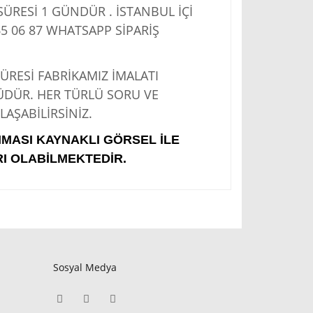
RESİ 1 GÜNDÜR . İSTANBUL İÇİ
5 06 87
WHATSAPP SİPARİŞ
Sİ FABRİKAMIZ İMALATI
ÜDÜR. HER TÜRLÜ SORU VE
AŞABİLİRSİNİZ.
IMASI KAYNAKLI GÖRSEL İLE
I OLABİLMEKTEDİR.
Sosyal Medya