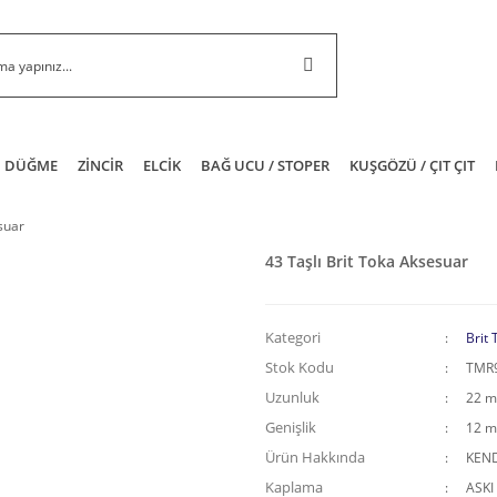
DÜĞME
ZİNCİR
ELCİK
BAĞ UCU / STOPER
KUŞGÖZÜ / ÇIT ÇIT
suar
43 Taşlı Brit Toka Aksesuar
Kategori
Brit 
Stok Kodu
TMR
Uzunluk
22 
Genişlik
12 
Ürün Hakkında
KEND
Kaplama
ASKI