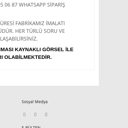
5 06 87
WHATSAPP SİPARİŞ
Sİ FABRİKAMIZ İMALATI
ÜDÜR. HER TÜRLÜ SORU VE
AŞABİLİRSİNİZ.
IMASI KAYNAKLI GÖRSEL İLE
I OLABİLMEKTEDİR.
Sosyal Medya
E-BÜLTEN