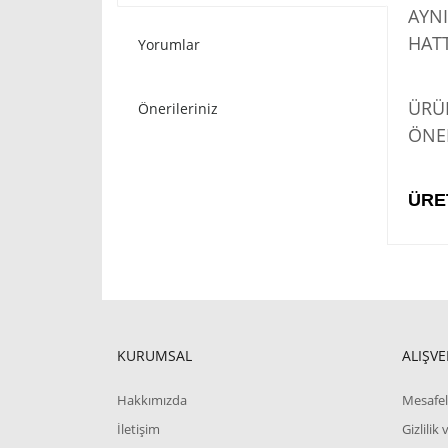
AYNI
HATT
Yorumlar
STO
ÜRÜN
Önerileriniz
ÖNER
ÜRE
KURUMSAL
ALIŞVE
Hakkımızda
Mesafel
İletişim
Gizlilik