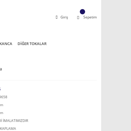
Giriş
Sepetim
KANCA
DİĞER TOKALAR
ka
Ş
9658
mm
mm
İ İMALATIMIZDIR
 KAPLAMA