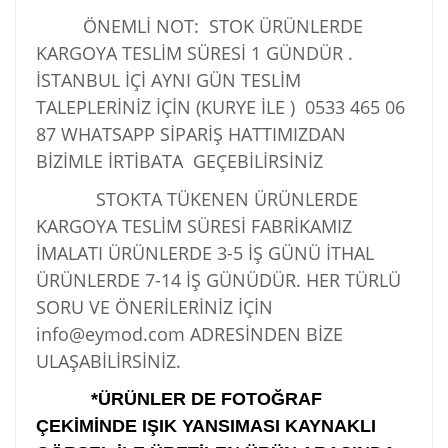
ÖNEMLİ NOT: STOK ÜRÜNLERDE
KARGOYA TESLİM SÜRESİ 1 GÜNDÜR .
İSTANBUL İÇİ AYNI GÜN TESLİM
TALEPLERİNİZ İÇİN (KURYE İLE )
0533 465 06
87
WHATSAPP SİPARİŞ HATTIMIZDAN
BİZİMLE İRTİBATA GEÇEBİLİRSİNİZ
STOKTA TÜKENEN ÜRÜNLERDE
KARGOYA TESLİM SÜRESİ FABRİKAMIZ
İMALATI ÜRÜNLERDE 3-5 İŞ GÜNÜ İTHAL
ÜRÜNLERDE 7-14 İŞ GÜNÜDÜR. HER TÜRLÜ
SORU VE ÖNERİLERİNİZ İÇİN
info@eymod.com ADRESİNDEN BİZE
ULAŞABİLİRSİNİZ.
*ÜRÜNLER DE FOTOĞRAF
ÇEKİMİNDE IŞIK YANSIMASI KAYNAKLI