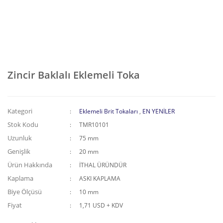
Zincir Baklalı Eklemeli Toka
Kategori
Eklemeli Brit Tokaları
,
EN YENİLER
Stok Kodu
TMR10101
Uzunluk
75 mm
Genişlik
20 mm
Ürün Hakkında
İTHAL ÜRÜNDÜR
Kaplama
ASKI KAPLAMA
Biye Ölçüsü
10 mm
Fiyat
1,71 USD + KDV