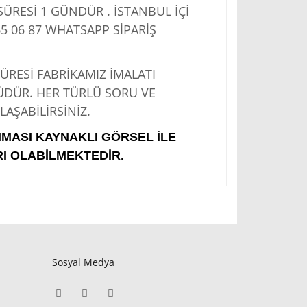
RESİ 1 GÜNDÜR . İSTANBUL İÇİ
5 06 87
WHATSAPP SİPARİŞ
Sİ FABRİKAMIZ İMALATI
ÜDÜR. HER TÜRLÜ SORU VE
AŞABİLİRSİNİZ.
IMASI KAYNAKLI GÖRSEL İLE
I OLABİLMEKTEDİR.
Sosyal Medya