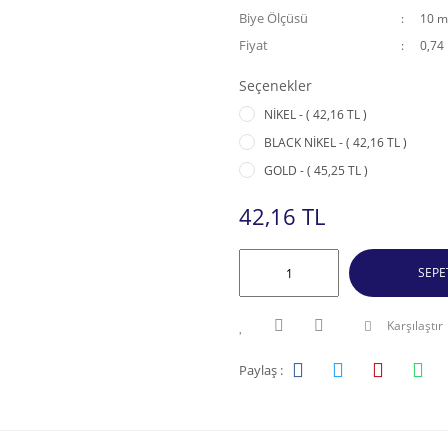
Biye Ölçüsü
10 
Fiyat
0,74
Seçenekler
NİKEL - ( 42,16 TL )
BLACK NİKEL - ( 42,16 TL )
GOLD - ( 45,25 TL )
42,16 TL
SEPE
Karşılaştır
Paylaş :