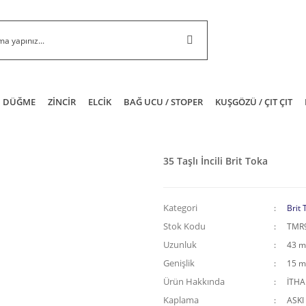
DÜĞME
ZİNCİR
ELCİK
BAĞ UCU / STOPER
KUŞGÖZÜ / ÇIT ÇIT
35 Taşlı İncili Brit Toka
Kategori
Brit 
Stok Kodu
TMR
Uzunluk
43 
Genişlik
15 
Ürün Hakkında
İTH
Kaplama
ASKI