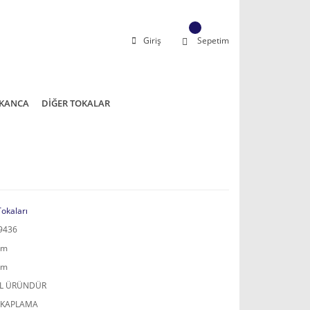
Giriş
Sepetim
KANCA
DİĞER TOKALAR
Tokaları
9436
mm
mm
AL ÜRÜNDÜR
 KAPLAMA