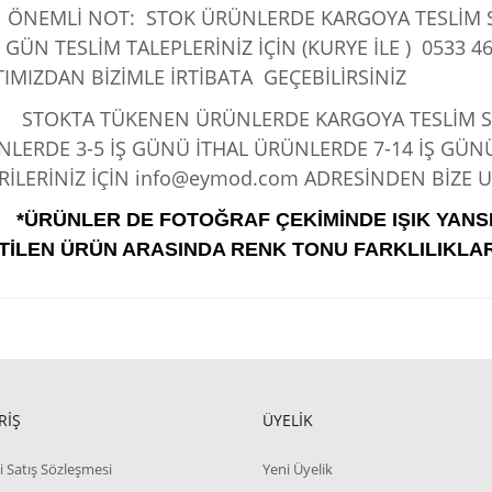
ÖNEMLİ NOT: STOK ÜRÜNLERDE KARGOYA TESLİM SÜ
 GÜN TESLİM TALEPLERİNİZ İÇİN (KURYE İLE )
0533 46
IMIZDAN BİZİMLE İRTİBATA GEÇEBİLİRSİNİZ
KTA TÜKENEN ÜRÜNLERDE KARGOYA TESLİM SÜRE
LERDE 3-5 İŞ GÜNÜ İTHAL ÜRÜNLERDE 7-14 İŞ GÜN
İLERİNİZ İÇİN info@eymod.com ADRESİNDEN BİZE UL
*ÜRÜNLER DE FOTOĞRAF ÇEKİMİNDE IŞIK YANS
TİLEN ÜRÜN ARASINDA RENK TONU FARKLILIKLAR
RİŞ
ÜYELİK
i Satış Sözleşmesi
Yeni Üyelik