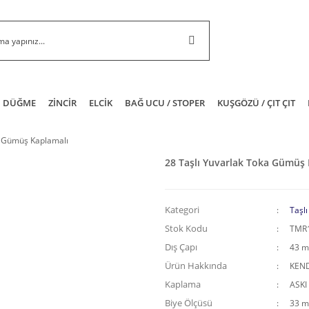
DÜĞME
ZİNCİR
ELCİK
BAĞ UCU / STOPER
KUŞGÖZÜ / ÇIT ÇIT
a Gümüş Kaplamalı
28 Taşlı Yuvarlak Toka Gümüş
Kategori
Taşlı
Stok Kodu
TMR
Dış Çapı
43 
Ürün Hakkında
KEND
Kaplama
ASKI
Biye Ölçüsü
33 