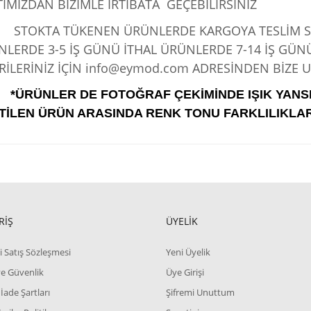
IMIZDAN BİZİMLE İRTİBATA GEÇEBİLİRSİNİZ
KTA TÜKENEN ÜRÜNLERDE KARGOYA TESLİM SÜRE
LERDE 3-5 İŞ GÜNÜ İTHAL ÜRÜNLERDE 7-14 İŞ GÜN
İLERİNİZ İÇİN info@eymod.com ADRESİNDEN BİZE UL
*ÜRÜNLER DE FOTOĞRAF ÇEKİMİNDE IŞIK YANS
TİLEN ÜRÜN ARASINDA RENK TONU FARKLILIKLAR
RİŞ
ÜYELİK
i Satış Sözleşmesi
Yeni Üyelik
 ve Güvenlik
Üye Girişi
 İade Şartları
Şifremi Unuttum