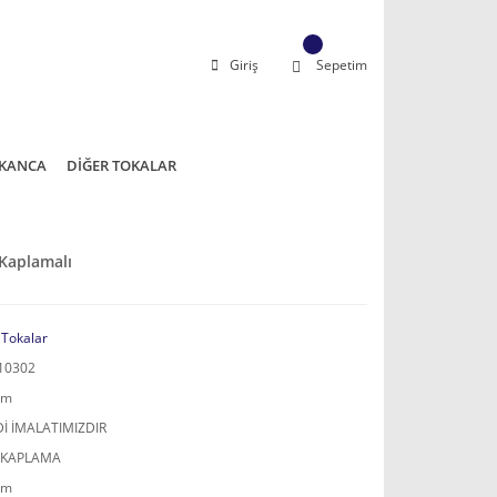
Giriş
Sepetim
KANCA
DİĞER TOKALAR
 Kaplamalı
 Tokalar
10302
mm
İ İMALATIMIZDIR
 KAPLAMA
mm