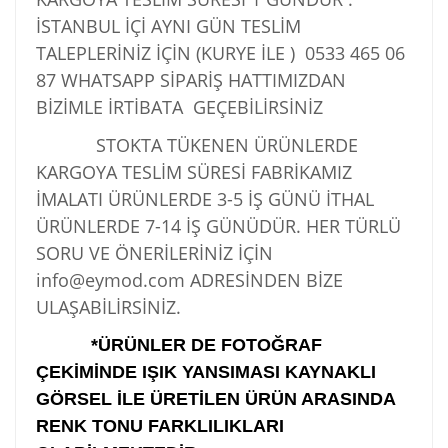
İSTANBUL İÇİ AYNI GÜN TESLİM
TALEPLERİNİZ İÇİN (KURYE İLE )
0533 465 06
87
WHATSAPP SİPARİŞ HATTIMIZDAN
BİZİMLE İRTİBATA GEÇEBİLİRSİNİZ
STOKTA TÜKENEN ÜRÜNLERDE
KARGOYA TESLİM SÜRESİ FABRİKAMIZ
İMALATI ÜRÜNLERDE 3-5 İŞ GÜNÜ İTHAL
ÜRÜNLERDE 7-14 İŞ GÜNÜDÜR. HER TÜRLÜ
SORU VE ÖNERİLERİNİZ İÇİN
info@eymod.com ADRESİNDEN BİZE
ULAŞABİLİRSİNİZ.
*ÜRÜNLER DE FOTOĞRAF
ÇEKİMİNDE IŞIK YANSIMASI KAYNAKLI
GÖRSEL İLE ÜRETİLEN ÜRÜN ARASINDA
RENK TONU FARKLILIKLARI