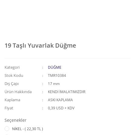
19 Taşlı Yuvarlak Düğme
Kategori
DÜĞME
Stok Kodu
TMR10384
Dış Çapı
17 mm
Ürün Hakkında
KENDİ İMALATIMIZDIR
Kaplama
ASKI KAPLAMA
Fiyat
0,39 USD + KDV
Seçenekler
NİKEL - ( 22,30 TL )