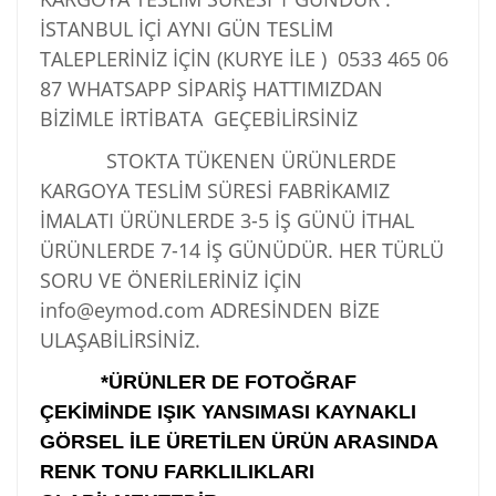
İSTANBUL İÇİ AYNI GÜN TESLİM
TALEPLERİNİZ İÇİN (KURYE İLE )
0533 465 06
87
WHATSAPP SİPARİŞ HATTIMIZDAN
BİZİMLE İRTİBATA GEÇEBİLİRSİNİZ
STOKTA TÜKENEN ÜRÜNLERDE
KARGOYA TESLİM SÜRESİ FABRİKAMIZ
İMALATI ÜRÜNLERDE 3-5 İŞ GÜNÜ İTHAL
ÜRÜNLERDE 7-14 İŞ GÜNÜDÜR. HER TÜRLÜ
SORU VE ÖNERİLERİNİZ İÇİN
info@eymod.com ADRESİNDEN BİZE
ULAŞABİLİRSİNİZ.
*ÜRÜNLER DE FOTOĞRAF
ÇEKİMİNDE IŞIK YANSIMASI KAYNAKLI
GÖRSEL İLE ÜRETİLEN ÜRÜN ARASINDA
RENK TONU FARKLILIKLARI