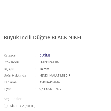
Büyük İncili Düğme BLACK NİKEL
Kategori
DÜĞME
Stok Kodu
TMR11241 BN
Dış Çapı
18 mm
Ürün Hakkında
KENDİ İMALATIMIZDIR
Kaplama
ASKI KAPLAMA
Fiyat
0,51 USD + KDV
Seçenekler
NİKEL - ( 29,10 TL )