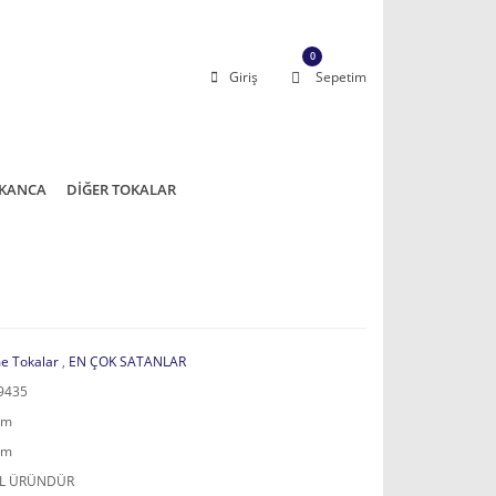
0
Giriş
Sepetim
KANCA
DİĞER TOKALAR
e Tokalar
,
EN ÇOK SATANLAR
9435
mm
mm
AL ÜRÜNDÜR