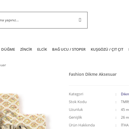
DÜĞME
ZİNCİR
ELCİK
BAĞ UCU / STOPER
KUŞGÖZÜ / ÇIT ÇIT
suar
Fashion Dikme Aksesuar
Kategori
Dikm
Stok Kodu
TMR
Uzunluk
45 
Genişlik
26 
Ürün Hakkında
İTH