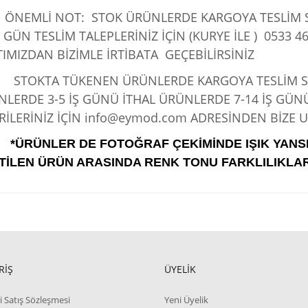
ÖNEMLİ NOT: STOK ÜRÜNLERDE KARGOYA TESLİM SÜ
 GÜN TESLİM TALEPLERİNİZ İÇİN (KURYE İLE )
0533 46
IMIZDAN BİZİMLE İRTİBATA GEÇEBİLİRSİNİZ
KTA TÜKENEN ÜRÜNLERDE KARGOYA TESLİM SÜRE
LERDE 3-5 İŞ GÜNÜ İTHAL ÜRÜNLERDE 7-14 İŞ GÜN
İLERİNİZ İÇİN info@eymod.com ADRESİNDEN BİZE UL
*ÜRÜNLER DE FOTOĞRAF ÇEKİMİNDE IŞIK YANS
TİLEN ÜRÜN ARASINDA RENK TONU FARKLILIKLAR
RİŞ
ÜYELİK
i Satış Sözleşmesi
Yeni Üyelik