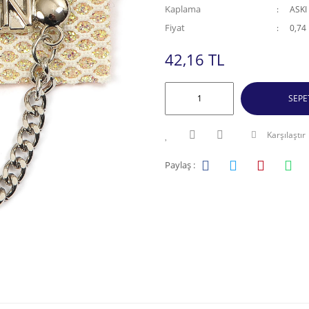
Kaplama
ASKI
Fiyat
0,74
42,16 TL
SEPE
Karşılaştır
Paylaş :