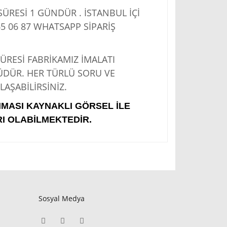
RESİ 1 GÜNDÜR . İSTANBUL İÇİ
5 06 87
WHATSAPP SİPARİŞ
Sİ FABRİKAMIZ İMALATI
ÜDÜR. HER TÜRLÜ SORU VE
AŞABİLİRSİNİZ.
IMASI KAYNAKLI GÖRSEL İLE
I OLABİLMEKTEDİR.
Sosyal Medya