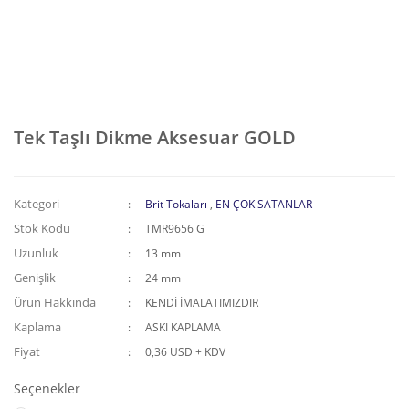
Tek Taşlı Dikme Aksesuar GOLD
Kategori
Brit Tokaları
,
EN ÇOK SATANLAR
Stok Kodu
TMR9656 G
Uzunluk
13 mm
Genişlik
24 mm
Ürün Hakkında
KENDİ İMALATIMIZDIR
Kaplama
ASKI KAPLAMA
Fiyat
0,36 USD + KDV
Seçenekler