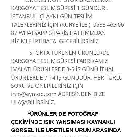
KARGOYA TESLİM SÜRESİ 1 GÜNDÜR .
İSTANBUL İÇİ AYNI GÜN TESLİM
TALEPLERİNİZ İÇİN (KURYE İLE )
0533 465 06
87
WHATSAPP SİPARİŞ HATTIMIZDAN
BİZİMLE İRTİBATA GEÇEBİLİRSİNİZ
STOKTA TÜKENEN ÜRÜNLERDE
KARGOYA TESLİM SÜRESİ FABRİKAMIZ
İMALATI ÜRÜNLERDE 3-5 İŞ GÜNÜ İTHAL
ÜRÜNLERDE 7-14 İŞ GÜNÜDÜR. HER TÜRLÜ
SORU VE ÖNERİLERİNİZ İÇİN
info@eymod.com ADRESİNDEN BİZE
ULAŞABİLİRSİNİZ.
*ÜRÜNLER DE FOTOĞRAF
ÇEKİMİNDE IŞIK YANSIMASI KAYNAKLI
GÖRSEL İLE ÜRETİLEN ÜRÜN ARASINDA