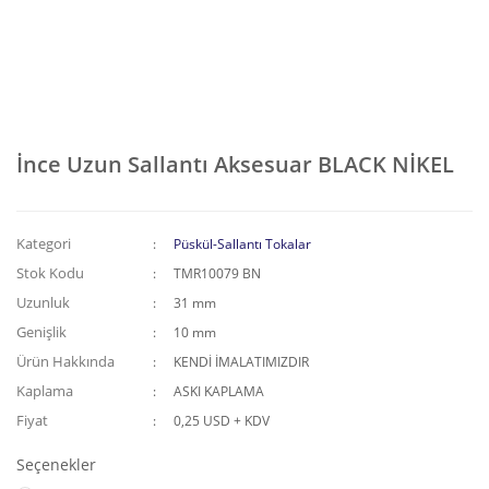
İnce Uzun Sallantı Aksesuar BLACK NİKEL
Kategori
Püskül-Sallantı Tokalar
Stok Kodu
TMR10079 BN
Uzunluk
31 mm
Genişlik
10 mm
Ürün Hakkında
KENDİ İMALATIMIZDIR
Kaplama
ASKI KAPLAMA
Fiyat
0,25 USD + KDV
Seçenekler