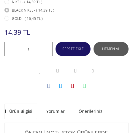
NİKEL - ( 14,39 TL )
BLACK NİKEL - ( 14,39 TL )
GOLD - ( 16,45 TL )
14,39 TL
SEPETE EKLE
HEMEN AL
Ürün Bilgisi
Yorumlar
Önerileriniz
ÖNEMLİ NOT: STOK ÜRÜNLERDE