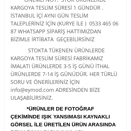
KARGOYA TESLİM SÜRESİ 1 GÜNDÜR .
İSTANBUL İÇİ AYNI GÜN TESLİM
TALEPLERİNİZ İÇİN (KURYE İLE )
0533 465 06
87
WHATSAPP SİPARİŞ HATTIMIZDAN
BİZİMLE İRTİBATA GEÇEBİLİRSİNİZ
STOKTA TÜKENEN ÜRÜNLERDE
KARGOYA TESLİM SÜRESİ FABRİKAMIZ
İMALATI ÜRÜNLERDE 3-5 İŞ GÜNÜ İTHAL
ÜRÜNLERDE 7-14 İŞ GÜNÜDÜR. HER TÜRLÜ
SORU VE ÖNERİLERİNİZ İÇİN
info@eymod.com ADRESİNDEN BİZE
ULAŞABİLİRSİNİZ.
*ÜRÜNLER DE FOTOĞRAF
ÇEKİMİNDE IŞIK YANSIMASI KAYNAKLI
GÖRSEL İLE ÜRETİLEN ÜRÜN ARASINDA