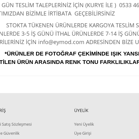
 GÜN TESLİM TALEPLERİNİZ İÇİN (KURYE İLE )
0533 46
IMIZDAN BİZİMLE İRTİBATA GEÇEBİLİRSİNİZ
KTA TÜKENEN ÜRÜNLERDE KARGOYA TESLİM SÜRE
LERDE 3-5 İŞ GÜNÜ İTHAL ÜRÜNLERDE 7-14 İŞ GÜN
İLERİNİZ İÇİN info@eymod.com ADRESİNDEN BİZE UL
*ÜRÜNLER DE FOTOĞRAF ÇEKİMİNDE IŞIK YANS
TİLEN ÜRÜN ARASINDA RENK TONU FARKLILIKLAR
RİŞ
ÜYELİK
i Satış Sözleşmesi
Yeni Üyelik
 ve Güvenlik
Üye Girişi