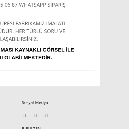
5 06 87
WHATSAPP SİPARİŞ
Sİ FABRİKAMIZ İMALATI
ÜDÜR. HER TÜRLÜ SORU VE
AŞABİLİRSİNİZ.
IMASI KAYNAKLI GÖRSEL İLE
I OLABİLMEKTEDİR.
Sosyal Medya
E-BÜLTEN