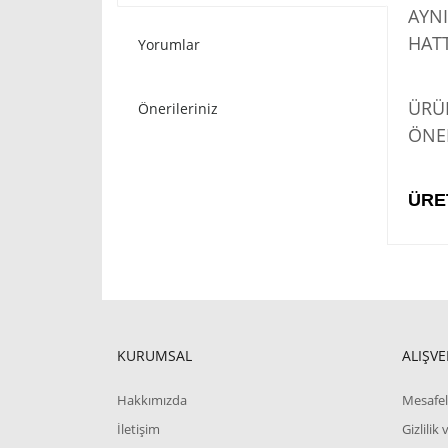
AYNI
HATT
Yorumlar
STO
ÜRÜN
Önerileriniz
ÖNER
ÜRE
KURUMSAL
ALIŞVE
Hakkımızda
Mesafel
İletişim
Gizlilik