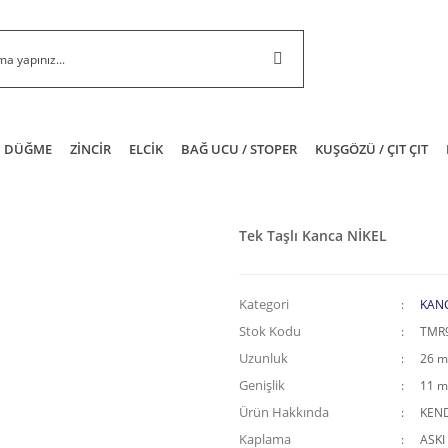
DÜĞME
ZİNCİR
ELCİK
BAĞ UCU / STOPER
KUŞGÖZÜ / ÇIT ÇIT
Tek Taşlı Kanca NİKEL
Kategori
KAN
Stok Kodu
TMR
Uzunluk
26 
Genişlik
11 
Ürün Hakkında
KEND
Kaplama
ASKI