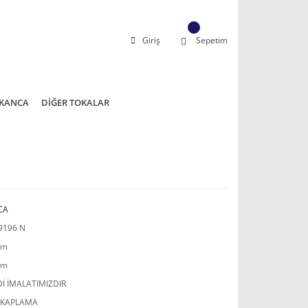
Giriş
Sepetim
KANCA
DİĞER TOKALAR
CA
9196 N
mm
mm
İ İMALATIMIZDIR
 KAPLAMA