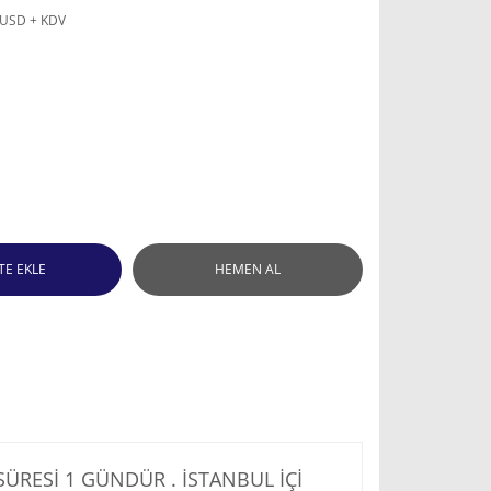
 USD + KDV
TE EKLE
HEMEN AL
RESİ 1 GÜNDÜR . İSTANBUL İÇİ