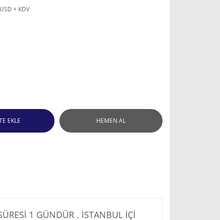
 USD + KDV
TE EKLE
HEMEN AL
RESİ 1 GÜNDÜR . İSTANBUL İÇİ