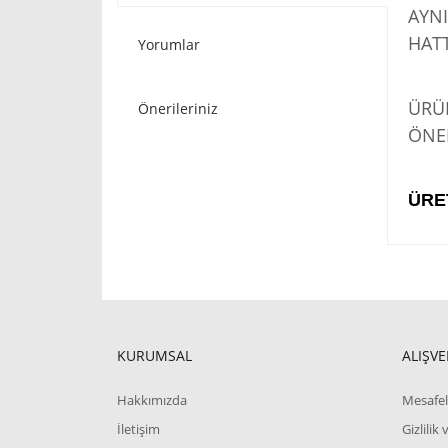
AYNI
HATT
Yorumlar
STO
ÜRÜN
Önerileriniz
ÖNER
ÜRE
KURUMSAL
ALIŞVE
Hakkımızda
Mesafel
İletişim
Gizlilik