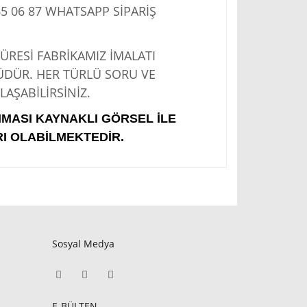
5 06 87
WHATSAPP SİPARİŞ
Sİ FABRİKAMIZ İMALATI
ÜDÜR. HER TÜRLÜ SORU VE
AŞABİLİRSİNİZ.
IMASI KAYNAKLI GÖRSEL İLE
I OLABİLMEKTEDİR.
Sosyal Medya
E-BÜLTEN