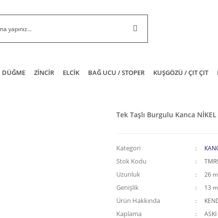
DÜĞME
ZİNCİR
ELCİK
BAĞ UCU / STOPER
KUŞGÖZÜ / ÇIT ÇIT
Tek Taşlı Burgulu Kanca NİKEL
Kategori
KAN
Stok Kodu
TMR
Uzunluk
26 
Genişlik
13 
Ürün Hakkında
KEND
Kaplama
ASKI