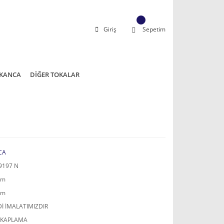
Giriş
Sepetim
KANCA
DİĞER TOKALAR
CA
9197 N
mm
mm
İ İMALATIMIZDIR
 KAPLAMA