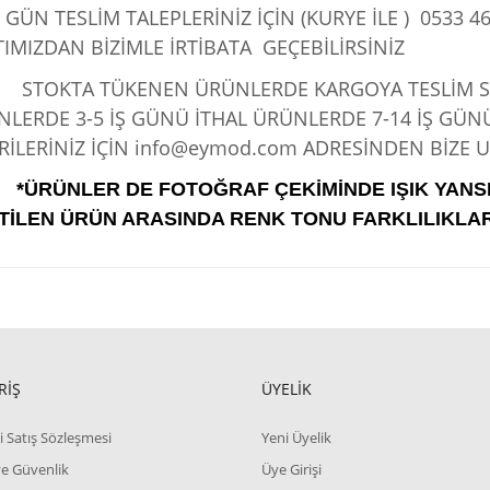
 GÜN TESLİM TALEPLERİNİZ İÇİN (KURYE İLE )
0533 46
IMIZDAN BİZİMLE İRTİBATA GEÇEBİLİRSİNİZ
KTA TÜKENEN ÜRÜNLERDE KARGOYA TESLİM SÜRE
LERDE 3-5 İŞ GÜNÜ İTHAL ÜRÜNLERDE 7-14 İŞ GÜN
İLERİNİZ İÇİN info@eymod.com ADRESİNDEN BİZE UL
*ÜRÜNLER DE FOTOĞRAF ÇEKİMİNDE IŞIK YANS
TİLEN ÜRÜN ARASINDA RENK TONU FARKLILIKLAR
RİŞ
ÜYELİK
i Satış Sözleşmesi
Yeni Üyelik
 ve Güvenlik
Üye Girişi