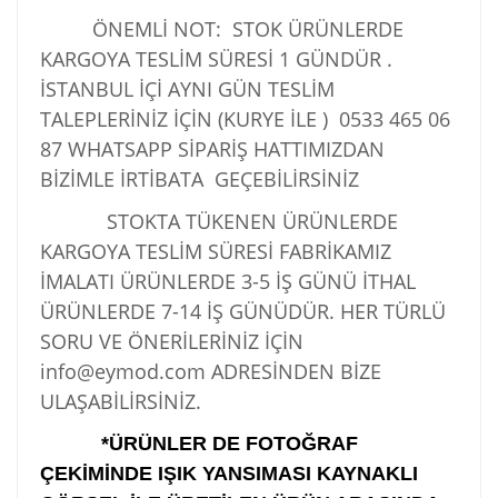
ÖNEMLİ NOT: STOK ÜRÜNLERDE
KARGOYA TESLİM SÜRESİ 1 GÜNDÜR .
İSTANBUL İÇİ AYNI GÜN TESLİM
TALEPLERİNİZ İÇİN (KURYE İLE )
0533 465 06
87
WHATSAPP SİPARİŞ HATTIMIZDAN
BİZİMLE İRTİBATA GEÇEBİLİRSİNİZ
STOKTA TÜKENEN ÜRÜNLERDE
KARGOYA TESLİM SÜRESİ FABRİKAMIZ
İMALATI ÜRÜNLERDE 3-5 İŞ GÜNÜ İTHAL
ÜRÜNLERDE 7-14 İŞ GÜNÜDÜR. HER TÜRLÜ
SORU VE ÖNERİLERİNİZ İÇİN
info@eymod.com ADRESİNDEN BİZE
ULAŞABİLİRSİNİZ.
*ÜRÜNLER DE FOTOĞRAF
ÇEKİMİNDE IŞIK YANSIMASI KAYNAKLI