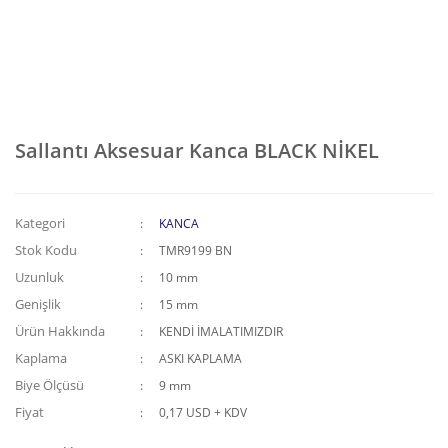
Sallantı Aksesuar Kanca BLACK NİKEL
Kategori
KANCA
Stok Kodu
TMR9199 BN
Uzunluk
10 mm
Genişlik
15 mm
Ürün Hakkında
KENDİ İMALATIMIZDIR
Kaplama
ASKI KAPLAMA
Biye Ölçüsü
9 mm
Fiyat
0,17 USD + KDV