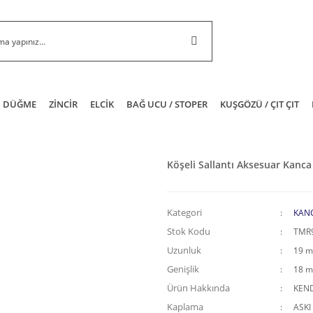
DÜĞME
ZİNCİR
ELCİK
BAĞ UCU / STOPER
KUŞGÖZÜ / ÇIT ÇIT
Köşeli Sallantı Aksesuar Kanc
Kategori
KAN
Stok Kodu
TMR
Uzunluk
19 
Genişlik
18 
Ürün Hakkında
KEND
Kaplama
ASKI