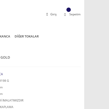
Giriş
Sepetim
KANCA
DİĞER TOKALAR
a GOLD
CA
9198 G
mm
mm
İ İMALATIMIZDIR
 KAPLAMA