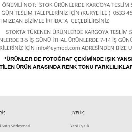
ÖNEMLİ NOT: STOK ÜRÜNLERDE KARGOYA TESLİM SÜ
 GÜN TESLİM TALEPLERİNİZ İÇİN (KURYE İLE )
0533 46
IMIZDAN BİZİMLE İRTİBATA GEÇEBİLİRSİNİZ
KTA TÜKENEN ÜRÜNLERDE KARGOYA TESLİM SÜRE
LERDE 3-5 İŞ GÜNÜ İTHAL ÜRÜNLERDE 7-14 İŞ GÜN
İLERİNİZ İÇİN info@eymod.com ADRESİNDEN BİZE UL
*ÜRÜNLER DE FOTOĞRAF ÇEKİMİNDE IŞIK YANS
TİLEN ÜRÜN ARASINDA RENK TONU FARKLILIKLAR
RİŞ
ÜYELİK
i Satış Sözleşmesi
Yeni Üyelik