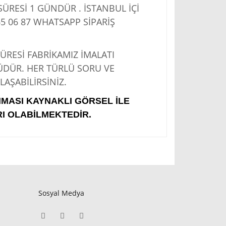
RESİ 1 GÜNDÜR . İSTANBUL İÇİ
5 06 87
WHATSAPP SİPARİŞ
Sİ FABRİKAMIZ İMALATI
ÜDÜR. HER TÜRLÜ SORU VE
AŞABİLİRSİNİZ.
IMASI KAYNAKLI GÖRSEL İLE
I OLABİLMEKTEDİR.
Sosyal Medya