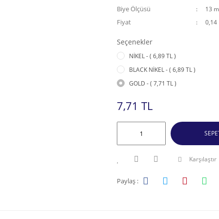
Biye Ölçüsü
13 
Fiyat
0,14
Seçenekler
NİKEL - ( 6,89 TL )
BLACK NİKEL - ( 6,89 TL )
GOLD - ( 7,71 TL )
7,71 TL
SEPE
Karşılaştır
Paylaş :