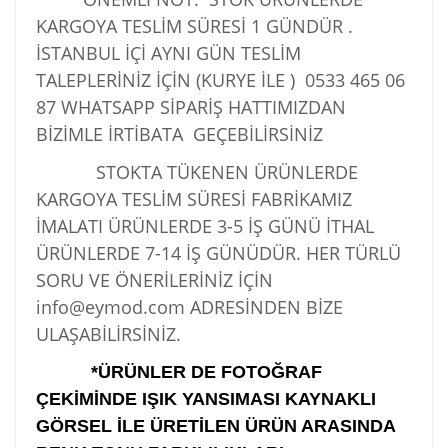
KARGOYA TESLİM SÜRESİ 1 GÜNDÜR .
İSTANBUL İÇİ AYNI GÜN TESLİM
TALEPLERİNİZ İÇİN (KURYE İLE )
0533 465 06
87
WHATSAPP SİPARİŞ HATTIMIZDAN
BİZİMLE İRTİBATA GEÇEBİLİRSİNİZ
STOKTA TÜKENEN ÜRÜNLERDE
KARGOYA TESLİM SÜRESİ FABRİKAMIZ
İMALATI ÜRÜNLERDE 3-5 İŞ GÜNÜ İTHAL
ÜRÜNLERDE 7-14 İŞ GÜNÜDÜR. HER TÜRLÜ
SORU VE ÖNERİLERİNİZ İÇİN
info@eymod.com ADRESİNDEN BİZE
ULAŞABİLİRSİNİZ.
*ÜRÜNLER DE FOTOĞRAF
ÇEKİMİNDE IŞIK YANSIMASI KAYNAKLI
GÖRSEL İLE ÜRETİLEN ÜRÜN ARASINDA