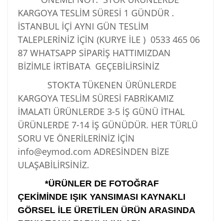
KARGOYA TESLİM SÜRESİ 1 GÜNDÜR .
İSTANBUL İÇİ AYNI GÜN TESLİM
TALEPLERİNİZ İÇİN (KURYE İLE )
0533 465 06
87
WHATSAPP SİPARİŞ HATTIMIZDAN
BİZİMLE İRTİBATA GEÇEBİLİRSİNİZ
STOKTA TÜKENEN ÜRÜNLERDE
KARGOYA TESLİM SÜRESİ FABRİKAMIZ
İMALATI ÜRÜNLERDE 3-5 İŞ GÜNÜ İTHAL
ÜRÜNLERDE 7-14 İŞ GÜNÜDÜR. HER TÜRLÜ
SORU VE ÖNERİLERİNİZ İÇİN
info@eymod.com ADRESİNDEN BİZE
ULAŞABİLİRSİNİZ.
*ÜRÜNLER DE FOTOĞRAF
ÇEKİMİNDE IŞIK YANSIMASI KAYNAKLI
GÖRSEL İLE ÜRETİLEN ÜRÜN ARASINDA