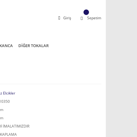
Giriş
Sepetim
KANCA
DİĞER TOKALAR
z Elcikler
10350
mm
mm
İ İMALATIMIZDIR
 KAPLAMA