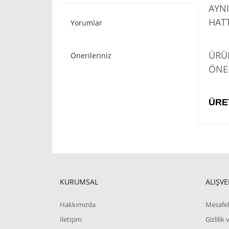
AYNI
HATT
Yorumlar
STO
ÜRÜN
Önerileriniz
ÖNER
ÜRE
KURUMSAL
ALIŞVE
Hakkımızda
Mesafel
İletişim
Gizlilik