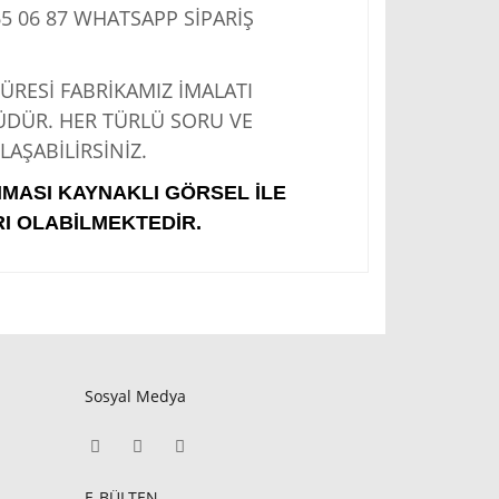
5 06 87
WHATSAPP SİPARİŞ
Sİ FABRİKAMIZ İMALATI
ÜDÜR. HER TÜRLÜ SORU VE
AŞABİLİRSİNİZ.
IMASI KAYNAKLI GÖRSEL İLE
I OLABİLMEKTEDİR.
Sosyal Medya
E-BÜLTEN