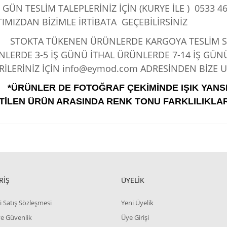
 GÜN TESLİM TALEPLERİNİZ İÇİN (KURYE İLE )
0533 46
IMIZDAN BİZİMLE İRTİBATA GEÇEBİLİRSİNİZ
KTA TÜKENEN ÜRÜNLERDE KARGOYA TESLİM SÜRE
LERDE 3-5 İŞ GÜNÜ İTHAL ÜRÜNLERDE 7-14 İŞ GÜN
İLERİNİZ İÇİN info@eymod.com ADRESİNDEN BİZE UL
*ÜRÜNLER DE FOTOĞRAF ÇEKİMİNDE IŞIK YANS
TİLEN ÜRÜN ARASINDA RENK TONU FARKLILIKLAR
RİŞ
ÜYELİK
i Satış Sözleşmesi
Yeni Üyelik
 ve Güvenlik
Üye Girişi