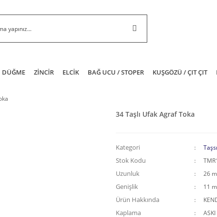
DÜĞME
ZİNCİR
ELCİK
BAĞ UCU / STOPER
KUŞGÖZÜ / ÇIT ÇIT
oka
34 Taşlı Ufak Agraf Toka
Kategori
Taşsı
Stok Kodu
TMR
Uzunluk
26 
Genişlik
11 
Ürün Hakkında
KEND
Kaplama
ASKI