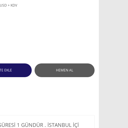
 USD + KDV
TE EKLE
HEMEN AL
RESİ 1 GÜNDÜR . İSTANBUL İÇİ