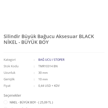
Silindir Büyük Bağucu Aksesuar BLACK
NİKEL - BÜYÜK BOY
Kategori
BAĞ UCU / STOPER
Stok Kodu
TMR10314 BN
Uzunluk
30 mm
Genişlik
10 mm
Fiyat
0,44 USD + KDV
Seçenekler
NİKEL - BÜYÜK BOY - ( 25,09 TL )