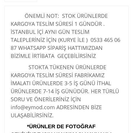
ÖNEMLİ NOT: STOK ÜRÜNLERDE
KARGOYA TESLİM SÜRESİ 1 GÜNDÜR .
İSTANBUL İÇİ AYNI GÜN TESLİM
TALEPLERİNİZ İÇİN (KURYE İLE )
0533 465 06
87
WHATSAPP SİPARİŞ HATTIMIZDAN
BİZİMLE İRTİBATA GEÇEBİLİRSİNİZ
STOKTA TÜKENEN ÜRÜNLERDE
KARGOYA TESLİM SÜRESİ FABRİKAMIZ
İMALATI ÜRÜNLERDE 3-5 İŞ GÜNÜ İTHAL
ÜRÜNLERDE 7-14 İŞ GÜNÜDÜR. HER TÜRLÜ
SORU VE ÖNERİLERİNİZ İÇİN
info@eymod.com ADRESİNDEN BİZE
ULAŞABİLİRSİNİZ.
*ÜRÜNLER DE FOTOĞRAF