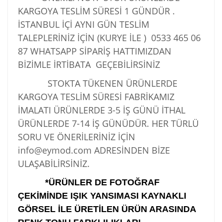
KARGOYA TESLİM SÜRESİ 1 GÜNDÜR .
İSTANBUL İÇİ AYNI GÜN TESLİM
TALEPLERİNİZ İÇİN (KURYE İLE )
0533 465 06
87
WHATSAPP SİPARİŞ HATTIMIZDAN
BİZİMLE İRTİBATA GEÇEBİLİRSİNİZ
STOKTA TÜKENEN ÜRÜNLERDE
KARGOYA TESLİM SÜRESİ FABRİKAMIZ
İMALATI ÜRÜNLERDE 3-5 İŞ GÜNÜ İTHAL
ÜRÜNLERDE 7-14 İŞ GÜNÜDÜR. HER TÜRLÜ
SORU VE ÖNERİLERİNİZ İÇİN
info@eymod.com ADRESİNDEN BİZE
ULAŞABİLİRSİNİZ.
*ÜRÜNLER DE FOTOĞRAF
ÇEKİMİNDE IŞIK YANSIMASI KAYNAKLI
GÖRSEL İLE ÜRETİLEN ÜRÜN ARASINDA