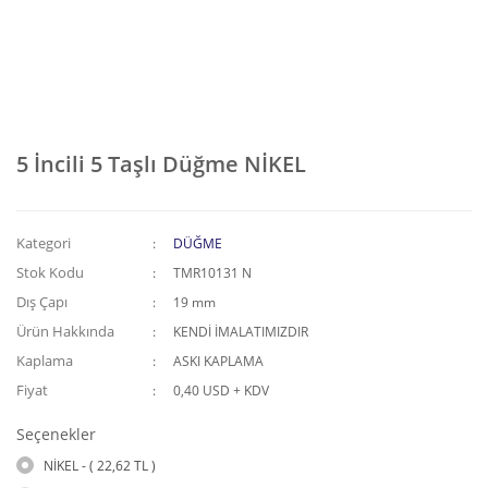
5 İncili 5 Taşlı Düğme NİKEL
Kategori
DÜĞME
Stok Kodu
TMR10131 N
Dış Çapı
19 mm
Ürün Hakkında
KENDİ İMALATIMIZDIR
Kaplama
ASKI KAPLAMA
Fiyat
0,40 USD + KDV
Seçenekler
NİKEL - ( 22,62 TL )