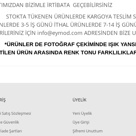
IMIZDAN BİZİMLE İRTİBATA GEÇEBİLİRSİNİZ
KTA TÜKENEN ÜRÜNLERDE KARGOYA TESLİM SÜRE
LERDE 3-5 İŞ GÜNÜ İTHAL ÜRÜNLERDE 7-14 İŞ GÜN
İLERİNİZ İÇİN info@eymod.com ADRESİNDEN BİZE UL
*ÜRÜNLER DE FOTOĞRAF ÇEKİMİNDE IŞIK YANS
TİLEN ÜRÜN ARASINDA RENK TONU FARKLILIKLAR
RİŞ
ÜYELİK
i Satış Sözleşmesi
Yeni Üyelik
 ve Güvenlik
Üye Girişi
 İade Şartları
Şifremi Unuttum