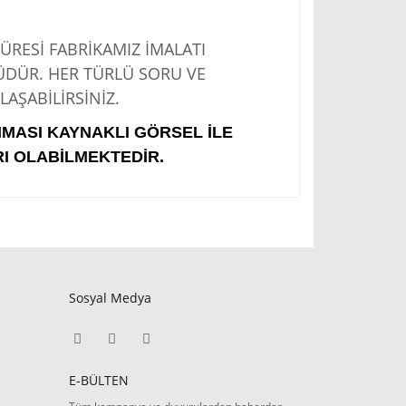
Sİ FABRİKAMIZ İMALATI
ÜDÜR. HER TÜRLÜ SORU VE
AŞABİLİRSİNİZ.
IMASI KAYNAKLI GÖRSEL İLE
I OLABİLMEKTEDİR.
Sosyal Medya
E-BÜLTEN