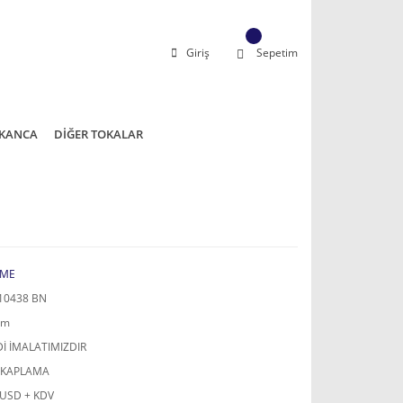
Giriş
Sepetim
KANCA
DİĞER TOKALAR
ME
10438 BN
mm
İ İMALATIMIZDIR
 KAPLAMA
 USD + KDV