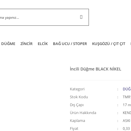
DÜĞME
ZİNCİR
ELCİK
BAĞ UCU / STOPER
KUŞGÖZÜ / ÇIT ÇIT
İncili Düğme BLACK NİKEL
Kategori
DÜĞ
Stok Kodu
TMR
Dış Çapı
17 
Ürün Hakkında
KEND
Kaplama
ASKI
Fiyat
0,33