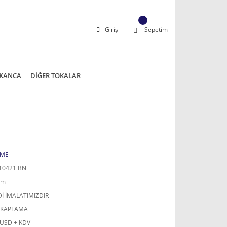
Giriş
Sepetim
KANCA
DİĞER TOKALAR
ME
10421 BN
mm
İ İMALATIMIZDIR
 KAPLAMA
 USD + KDV