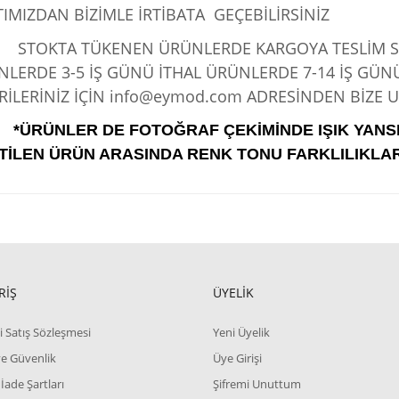
IMIZDAN BİZİMLE İRTİBATA GEÇEBİLİRSİNİZ
KTA TÜKENEN ÜRÜNLERDE KARGOYA TESLİM SÜRE
LERDE 3-5 İŞ GÜNÜ İTHAL ÜRÜNLERDE 7-14 İŞ GÜN
İLERİNİZ İÇİN info@eymod.com ADRESİNDEN BİZE UL
*ÜRÜNLER DE FOTOĞRAF ÇEKİMİNDE IŞIK YANS
TİLEN ÜRÜN ARASINDA RENK TONU FARKLILIKLAR
RİŞ
ÜYELİK
i Satış Sözleşmesi
Yeni Üyelik
 ve Güvenlik
Üye Girişi
 İade Şartları
Şifremi Unuttum