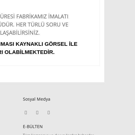
Sİ FABRİKAMIZ İMALATI
ÜDÜR. HER TÜRLÜ SORU VE
AŞABİLİRSİNİZ.
IMASI KAYNAKLI GÖRSEL İLE
I OLABİLMEKTEDİR.
Sosyal Medya
E-BÜLTEN