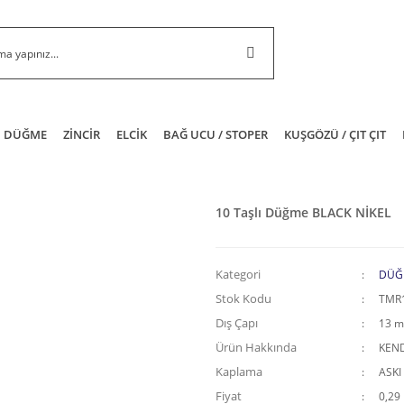
DÜĞME
ZİNCİR
ELCİK
BAĞ UCU / STOPER
KUŞGÖZÜ / ÇIT ÇIT
10 Taşlı Düğme BLACK NİKEL
Kategori
DÜĞ
Stok Kodu
TMR
Dış Çapı
13 
Ürün Hakkında
KEND
Kaplama
ASKI
Fiyat
0,29