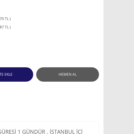
70 TL )
87 TL )
TE EKLE
HEMEN AL
RESİ 1 GÜNDÜR . İSTANBUL İÇİ