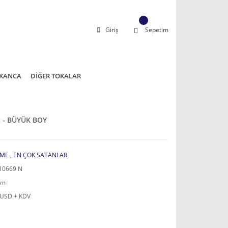
Giriş
Sepetim
KANCA
DİĞER TOKALAR
L - BÜYÜK BOY
ME
,
EN ÇOK SATANLAR
10669 N
mm
 USD + KDV