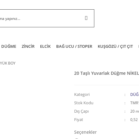
DÜĞME
ZİNCİR
ELCİK
BAĞ UCU / STOPER
KUŞGÖZÜ / ÇIT ÇIT
BÜYÜK BOY
20 Taşlı Yuvarlak Düğme NİKE
Kategori
DÜĞ
Stok Kodu
TMR
Dış Çapı
20 
Fiyat
0,52
Seçenekler