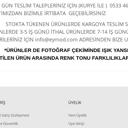
 GÜN TESLİM TALEPLERİNİZ İÇİN (KURYE İLE )
0533 46
IMIZDAN BİZİMLE İRTİBATA GEÇEBİLİRSİNİZ
KTA TÜKENEN ÜRÜNLERDE KARGOYA TESLİM SÜRE
LERDE 3-5 İŞ GÜNÜ İTHAL ÜRÜNLERDE 7-14 İŞ GÜN
İLERİNİZ İÇİN info@eymod.com ADRESİNDEN BİZE UL
*ÜRÜNLER DE FOTOĞRAF ÇEKİMİNDE IŞIK YANS
TİLEN ÜRÜN ARASINDA RENK TONU FARKLILIKLAR
RİŞ
ÜYELİK
i Satış Sözleşmesi
Yeni Üyelik
 ve Güvenlik
Üye Girişi