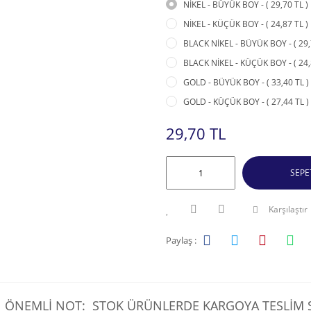
NİKEL - BÜYÜK BOY - ( 29,70 TL )
NİKEL - KÜÇÜK BOY - ( 24,87 TL )
BLACK NİKEL - BÜYÜK BOY - ( 29,
BLACK NİKEL - KÜÇÜK BOY - ( 24,
GOLD - BÜYÜK BOY - ( 33,40 TL )
GOLD - KÜÇÜK BOY - ( 27,44 TL )
29,70 TL
SEPE
Karşılaştır
Paylaş :
ÖNEMLİ NOT: STOK ÜRÜNLERDE KARGOYA TESLİM SÜ