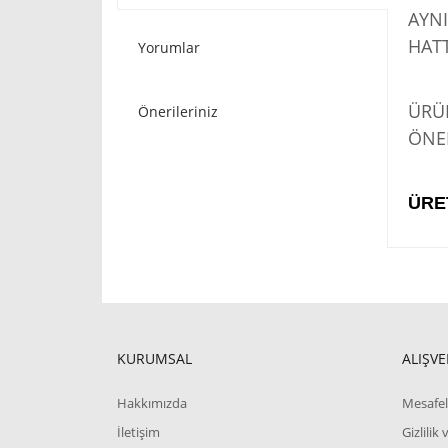
AYNI
HATT
Yorumlar
STO
ÜRÜN
Önerileriniz
ÖNER
ÜRE
KURUMSAL
ALIŞVE
Hakkımızda
Mesafel
İletişim
Gizlilik