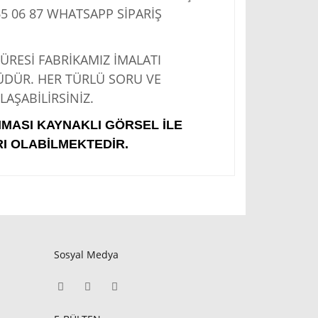
5 06 87
WHATSAPP SİPARİŞ
Sİ FABRİKAMIZ İMALATI
ÜDÜR. HER TÜRLÜ SORU VE
AŞABİLİRSİNİZ.
IMASI KAYNAKLI GÖRSEL İLE
I OLABİLMEKTEDİR.
Sosyal Medya