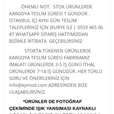
ÖNEMLİ NOT: STOK ÜRÜNLERDE
KARGOYA TESLİM SÜRESİ 1 GÜNDÜR .
İSTANBUL İÇİ AYNI GÜN TESLİM
TALEPLERİNİZ İÇİN (KURYE İLE )
0533 465 06
87
WHATSAPP SİPARİŞ HATTIMIZDAN
BİZİMLE İRTİBATA GEÇEBİLİRSİNİZ
STOKTA TÜKENEN ÜRÜNLERDE
KARGOYA TESLİM SÜRESİ FABRİKAMIZ
İMALATI ÜRÜNLERDE 3-5 İŞ GÜNÜ İTHAL
ÜRÜNLERDE 7-14 İŞ GÜNÜDÜR. HER TÜRLÜ
SORU VE ÖNERİLERİNİZ İÇİN
info@eymod.com ADRESİNDEN BİZE
ULAŞABİLİRSİNİZ.
*ÜRÜNLER DE FOTOĞRAF
ÇEKİMİNDE IŞIK YANSIMASI KAYNAKLI