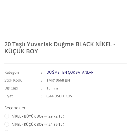
20 Taşlı Yuvarlak Düğme BLACK NİKEL -
KÜÇÜK BOY
Kategori
DÜĞME
,
EN ÇOK SATANLAR
Stok Kodu
TMR10668 BN
Dış Çapı
18 mm
Fiyat
0,44 USD + KDV
Seçenekler
NİKEL - BÜYÜK BOY - ( 29,72 TL )
NİKEL - KÜÇÜK BOY - ( 24,89 TL )