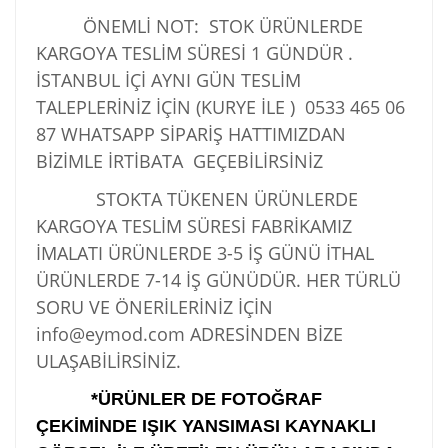
ÖNEMLİ NOT: STOK ÜRÜNLERDE
KARGOYA TESLİM SÜRESİ 1 GÜNDÜR .
İSTANBUL İÇİ AYNI GÜN TESLİM
TALEPLERİNİZ İÇİN (KURYE İLE )
0533 465 06
87
WHATSAPP SİPARİŞ HATTIMIZDAN
BİZİMLE İRTİBATA GEÇEBİLİRSİNİZ
STOKTA TÜKENEN ÜRÜNLERDE
KARGOYA TESLİM SÜRESİ FABRİKAMIZ
İMALATI ÜRÜNLERDE 3-5 İŞ GÜNÜ İTHAL
ÜRÜNLERDE 7-14 İŞ GÜNÜDÜR. HER TÜRLÜ
SORU VE ÖNERİLERİNİZ İÇİN
info@eymod.com ADRESİNDEN BİZE
ULAŞABİLİRSİNİZ.
*ÜRÜNLER DE FOTOĞRAF
ÇEKİMİNDE IŞIK YANSIMASI KAYNAKLI