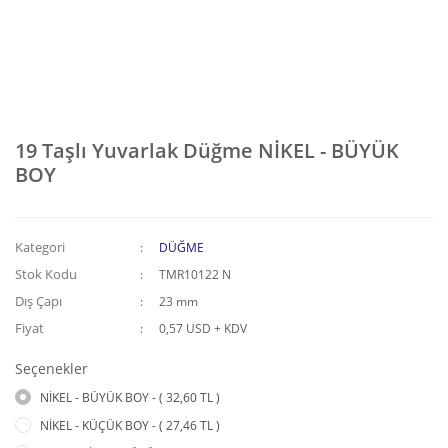
19 Taşlı Yuvarlak Düğme NİKEL - BÜYÜK
BOY
Kategori
DÜĞME
Stok Kodu
TMR10122 N
Dış Çapı
23 mm
Fiyat
0,57 USD + KDV
Seçenekler
NİKEL - BÜYÜK BOY - ( 32,60 TL )
NİKEL - KÜÇÜK BOY - ( 27,46 TL )