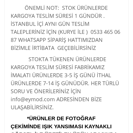
ÖNEMLİ NOT: STOK ÜRÜNLERDE
KARGOYA TESLİM SÜRESİ 1 GÜNDÜR .
İSTANBUL İÇİ AYNI GÜN TESLİM
TALEPLERİNİZ İÇİN (KURYE İLE )
0533 465 06
87
WHATSAPP SİPARİŞ HATTIMIZDAN
BİZİMLE İRTİBATA GEÇEBİLİRSİNİZ
STOKTA TÜKENEN ÜRÜNLERDE
KARGOYA TESLİM SÜRESİ FABRİKAMIZ
İMALATI ÜRÜNLERDE 3-5 İŞ GÜNÜ İTHAL
ÜRÜNLERDE 7-14 İŞ GÜNÜDÜR. HER TÜRLÜ
SORU VE ÖNERİLERİNİZ İÇİN
info@eymod.com ADRESİNDEN BİZE
ULAŞABİLİRSİNİZ.
*ÜRÜNLER DE FOTOĞRAF
ÇEKİMİNDE IŞIK YANSIMASI KAYNAKLI