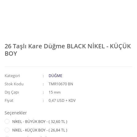
26 Taşlı Kare Düğme BLACK NİKEL - KÜÇÜK
BOY
Kategori
DÜĞME
Stok Kodu
TMR10670 BN
Dış Çapı
15 mm
Fiyat
0,47 USD + KDV
Seçenekler
NİKEL - BÜYÜK BOY - ( 32,60 TL )
NİKEL - KÜÇÜK BOY - ( 26,84 TL )