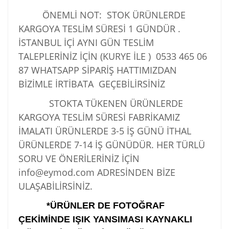
ÖNEMLİ NOT: STOK ÜRÜNLERDE
KARGOYA TESLİM SÜRESİ 1 GÜNDÜR .
İSTANBUL İÇİ AYNI GÜN TESLİM
TALEPLERİNİZ İÇİN (KURYE İLE )
0533 465 06
87
WHATSAPP SİPARİŞ HATTIMIZDAN
BİZİMLE İRTİBATA GEÇEBİLİRSİNİZ
STOKTA TÜKENEN ÜRÜNLERDE
KARGOYA TESLİM SÜRESİ FABRİKAMIZ
İMALATI ÜRÜNLERDE 3-5 İŞ GÜNÜ İTHAL
ÜRÜNLERDE 7-14 İŞ GÜNÜDÜR. HER TÜRLÜ
SORU VE ÖNERİLERİNİZ İÇİN
info@eymod.com ADRESİNDEN BİZE
ULAŞABİLİRSİNİZ.
*ÜRÜNLER DE FOTOĞRAF
ÇEKİMİNDE IŞIK YANSIMASI KAYNAKLI