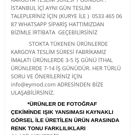
İSTANBUL İÇİ AYNI GÜN TESLİM
TALEPLERİNİZ İÇİN (KURYE İLE )
0533 465 06
87
WHATSAPP SİPARİŞ HATTIMIZDAN
BİZİMLE İRTİBATA GEÇEBİLİRSİNİZ
STOKTA TÜKENEN ÜRÜNLERDE
KARGOYA TESLİM SÜRESİ FABRİKAMIZ
İMALATI ÜRÜNLERDE 3-5 İŞ GÜNÜ İTHAL
ÜRÜNLERDE 7-14 İŞ GÜNÜDÜR. HER TÜRLÜ
SORU VE ÖNERİLERİNİZ İÇİN
info@eymod.com ADRESİNDEN BİZE
ULAŞABİLİRSİNİZ.
*ÜRÜNLER DE FOTOĞRAF
ÇEKİMİNDE IŞIK YANSIMASI KAYNAKLI
GÖRSEL İLE ÜRETİLEN ÜRÜN ARASINDA
RENK TONU FARKLILIKLARI