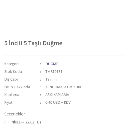
5 İncili 5 Taşlı Düğme
Kategori
DÜĞME
Stok Kodu
TMR10131
Dış Çapı
19 mm
Ürün Hakkında
KENDİ İMALATIMIZDIR
Kaplama
ASKI KAPLAMA
Fiyat
0,40 USD + KDV
Seçenekler
NİKEL - ( 22,62 TL )