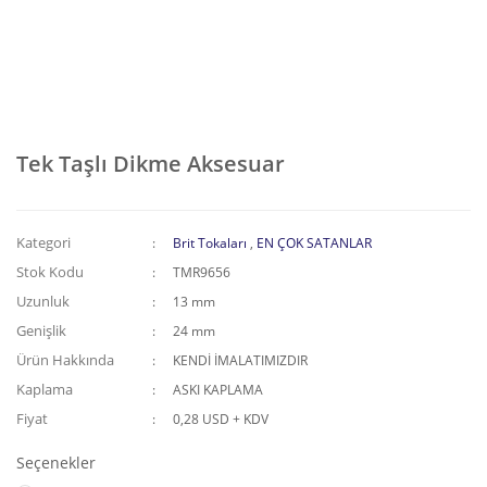
Tek Taşlı Dikme Aksesuar
Kategori
Brit Tokaları
,
EN ÇOK SATANLAR
Stok Kodu
TMR9656
Uzunluk
13 mm
Genişlik
24 mm
Ürün Hakkında
KENDİ İMALATIMIZDIR
Kaplama
ASKI KAPLAMA
Fiyat
0,28 USD + KDV
Seçenekler