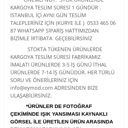
KARGOYA TESLİM SÜRESİ 1 GÜNDÜR .
İSTANBUL İÇİ AYNI GÜN TESLİM
TALEPLERİNİZ İÇİN (KURYE İLE )
0533 465 06
87
WHATSAPP SİPARİŞ HATTIMIZDAN
BİZİMLE İRTİBATA GEÇEBİLİRSİNİZ
STOKTA TÜKENEN ÜRÜNLERDE
KARGOYA TESLİM SÜRESİ FABRİKAMIZ
İMALATI ÜRÜNLERDE 3-5 İŞ GÜNÜ İTHAL
ÜRÜNLERDE 7-14 İŞ GÜNÜDÜR. HER TÜRLÜ
SORU VE ÖNERİLERİNİZ İÇİN
info@eymod.com ADRESİNDEN BİZE
ULAŞABİLİRSİNİZ.
*ÜRÜNLER DE FOTOĞRAF
ÇEKİMİNDE IŞIK YANSIMASI KAYNAKLI
GÖRSEL İLE ÜRETİLEN ÜRÜN ARASINDA