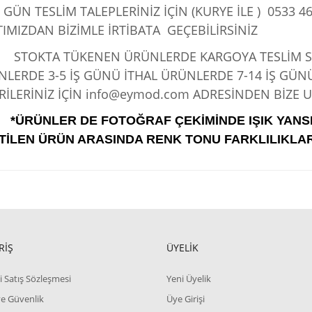
 GÜN TESLİM TALEPLERİNİZ İÇİN (KURYE İLE )
0533 46
IMIZDAN BİZİMLE İRTİBATA GEÇEBİLİRSİNİZ
KTA TÜKENEN ÜRÜNLERDE KARGOYA TESLİM SÜRE
LERDE 3-5 İŞ GÜNÜ İTHAL ÜRÜNLERDE 7-14 İŞ GÜN
İLERİNİZ İÇİN info@eymod.com ADRESİNDEN BİZE UL
*ÜRÜNLER DE FOTOĞRAF ÇEKİMİNDE IŞIK YANS
TİLEN ÜRÜN ARASINDA RENK TONU FARKLILIKLAR
RİŞ
ÜYELİK
i Satış Sözleşmesi
Yeni Üyelik
 ve Güvenlik
Üye Girişi