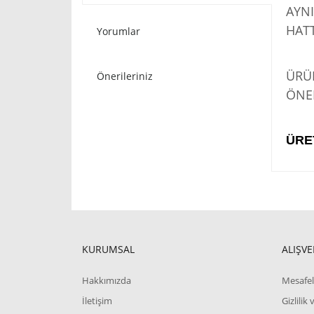
AYNI
HATT
Yorumlar
STO
ÜRÜN
Önerileriniz
ÖNER
ÜRE
KURUMSAL
ALIŞVE
Hakkımızda
Mesafel
İletişim
Gizlilik