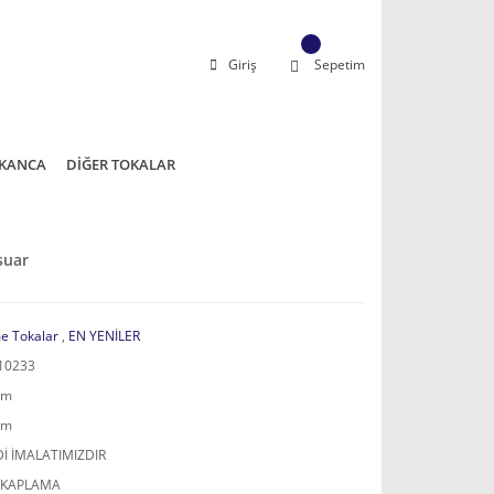
Giriş
Sepetim
KANCA
DİĞER TOKALAR
suar
e Tokalar
,
EN YENİLER
10233
mm
mm
İ İMALATIMIZDIR
 KAPLAMA