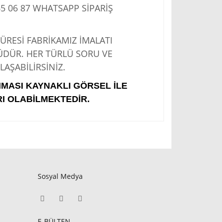
5 06 87
WHATSAPP SİPARİŞ
Sİ FABRİKAMIZ İMALATI
ÜDÜR. HER TÜRLÜ SORU VE
AŞABİLİRSİNİZ.
IMASI KAYNAKLI GÖRSEL İLE
I OLABİLMEKTEDİR.
Sosyal Medya
E-BÜLTEN