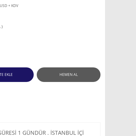
 USD + KDV
 )
TE EKLE
HEMEN AL
RESİ 1 GÜNDÜR . İSTANBUL İÇİ