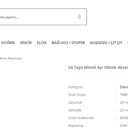
DÜĞME
ZİNCİR
ELCİK
BAĞ UCU / STOPER
KUŞGÖZÜ / ÇIT ÇIT
Dikme Aksesuar
54 Taşlı Mineli Ayı Dikme Akse
Kategori
Dikm
Stok Kodu
TMR
Uzunluk
29 
Genişlik
25 
Ürün Hakkında
KEND
Kaplama
ASKI