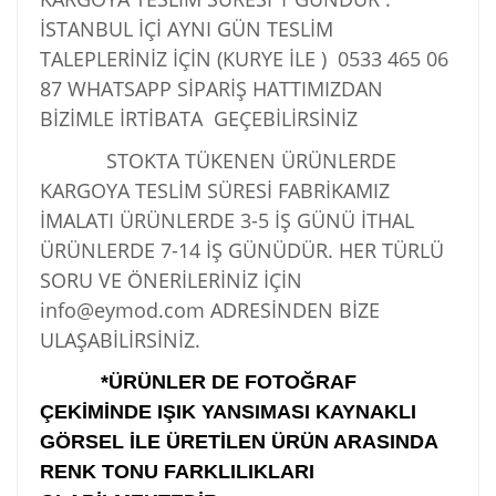
İSTANBUL İÇİ AYNI GÜN TESLİM
TALEPLERİNİZ İÇİN (KURYE İLE )
0533 465 06
87
WHATSAPP SİPARİŞ HATTIMIZDAN
BİZİMLE İRTİBATA GEÇEBİLİRSİNİZ
STOKTA TÜKENEN ÜRÜNLERDE
KARGOYA TESLİM SÜRESİ FABRİKAMIZ
İMALATI ÜRÜNLERDE 3-5 İŞ GÜNÜ İTHAL
ÜRÜNLERDE 7-14 İŞ GÜNÜDÜR. HER TÜRLÜ
SORU VE ÖNERİLERİNİZ İÇİN
info@eymod.com ADRESİNDEN BİZE
ULAŞABİLİRSİNİZ.
*ÜRÜNLER DE FOTOĞRAF
ÇEKİMİNDE IŞIK YANSIMASI KAYNAKLI
GÖRSEL İLE ÜRETİLEN ÜRÜN ARASINDA
RENK TONU FARKLILIKLARI