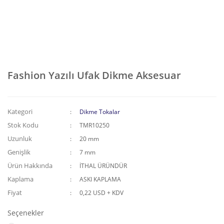
Fashion Yazılı Ufak Dikme Aksesuar
Kategori
Dikme Tokalar
Stok Kodu
TMR10250
Uzunluk
20 mm
Genişlik
7 mm
Ürün Hakkında
İTHAL ÜRÜNDÜR
Kaplama
ASKI KAPLAMA
Fiyat
0,22 USD + KDV
Seçenekler