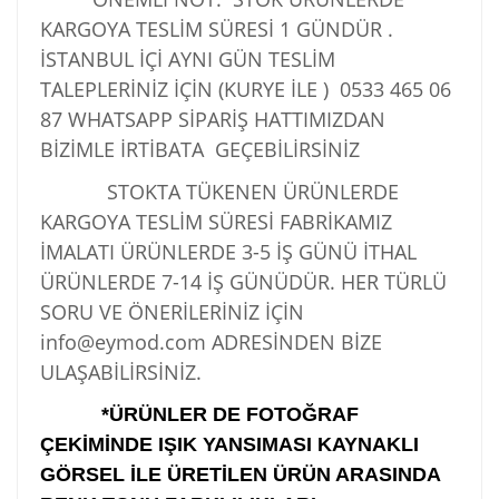
KARGOYA TESLİM SÜRESİ 1 GÜNDÜR .
İSTANBUL İÇİ AYNI GÜN TESLİM
TALEPLERİNİZ İÇİN (KURYE İLE )
0533 465 06
87
WHATSAPP SİPARİŞ HATTIMIZDAN
BİZİMLE İRTİBATA GEÇEBİLİRSİNİZ
STOKTA TÜKENEN ÜRÜNLERDE
KARGOYA TESLİM SÜRESİ FABRİKAMIZ
İMALATI ÜRÜNLERDE 3-5 İŞ GÜNÜ İTHAL
ÜRÜNLERDE 7-14 İŞ GÜNÜDÜR. HER TÜRLÜ
SORU VE ÖNERİLERİNİZ İÇİN
info@eymod.com ADRESİNDEN BİZE
ULAŞABİLİRSİNİZ.
*ÜRÜNLER DE FOTOĞRAF
ÇEKİMİNDE IŞIK YANSIMASI KAYNAKLI
GÖRSEL İLE ÜRETİLEN ÜRÜN ARASINDA