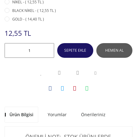
NİKEL - ( 12,55 TL )
BLACK NİKEL - ( 12,55 TL )
GOLD - ( 14,40 TL )
12,55 TL
SEPETE EKLE
HEMEN AL
Ürün Bilgisi
Yorumlar
Önerileriniz
ÖNEMLİ NOT: STOK ÜRÜNLERDE