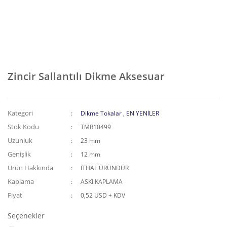
Zincir Sallantılı Dikme Aksesuar
Kategori
Dikme Tokalar
,
EN YENİLER
Stok Kodu
TMR10499
Uzunluk
23 mm
Genişlik
12 mm
Ürün Hakkında
İTHAL ÜRÜNDÜR
Kaplama
ASKI KAPLAMA
Fiyat
0,52 USD + KDV
Seçenekler