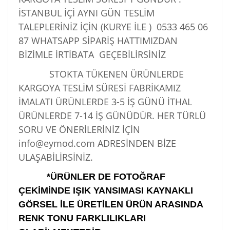
İSTANBUL İÇİ AYNI GÜN TESLİM
TALEPLERİNİZ İÇİN (KURYE İLE )
0533 465 06
87
WHATSAPP SİPARİŞ HATTIMIZDAN
BİZİMLE İRTİBATA GEÇEBİLİRSİNİZ
STOKTA TÜKENEN ÜRÜNLERDE
KARGOYA TESLİM SÜRESİ FABRİKAMIZ
İMALATI ÜRÜNLERDE 3-5 İŞ GÜNÜ İTHAL
ÜRÜNLERDE 7-14 İŞ GÜNÜDÜR. HER TÜRLÜ
SORU VE ÖNERİLERİNİZ İÇİN
info@eymod.com ADRESİNDEN BİZE
ULAŞABİLİRSİNİZ.
*ÜRÜNLER DE FOTOĞRAF
ÇEKİMİNDE IŞIK YANSIMASI KAYNAKLI
GÖRSEL İLE ÜRETİLEN ÜRÜN ARASINDA
RENK TONU FARKLILIKLARI