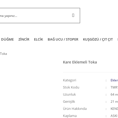
DÜĞME
ZİNCİR
ELCİK
BAĞ UCU / STOPER
KUŞGÖZÜ / ÇIT ÇIT
 Toka
Kare Eklemeli Toka
Kategori
Eklem
Stok Kodu
TMR
Uzunluk
64 
Genişlik
21 
Ürün Hakkında
KEND
Kaplama
ASKI