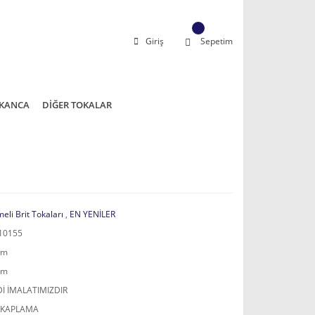
Giriş
Sepetim
KANCA
DİĞER TOKALAR
eli Brit Tokaları
,
EN YENİLER
10155
mm
mm
İ İMALATIMIZDIR
 KAPLAMA