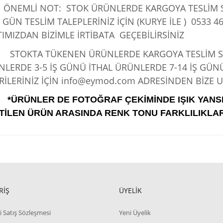
ÖNEMLİ NOT: STOK ÜRÜNLERDE KARGOYA TESLİM SÜ
 GÜN TESLİM TALEPLERİNİZ İÇİN (KURYE İLE )
0533 46
IMIZDAN BİZİMLE İRTİBATA GEÇEBİLİRSİNİZ
KTA TÜKENEN ÜRÜNLERDE KARGOYA TESLİM SÜRE
LERDE 3-5 İŞ GÜNÜ İTHAL ÜRÜNLERDE 7-14 İŞ GÜN
İLERİNİZ İÇİN info@eymod.com ADRESİNDEN BİZE UL
*ÜRÜNLER DE FOTOĞRAF ÇEKİMİNDE IŞIK YANS
TİLEN ÜRÜN ARASINDA RENK TONU FARKLILIKLAR
RİŞ
ÜYELİK
i Satış Sözleşmesi
Yeni Üyelik