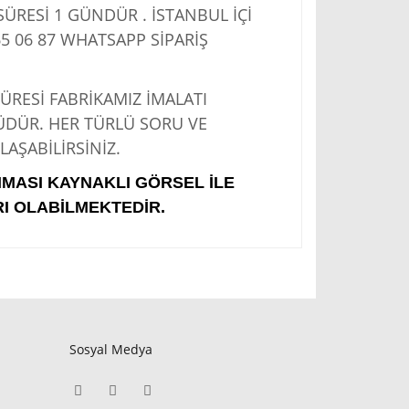
RESİ 1 GÜNDÜR . İSTANBUL İÇİ
5 06 87
WHATSAPP SİPARİŞ
Sİ FABRİKAMIZ İMALATI
ÜDÜR. HER TÜRLÜ SORU VE
AŞABİLİRSİNİZ.
IMASI KAYNAKLI GÖRSEL İLE
I OLABİLMEKTEDİR.
Sosyal Medya