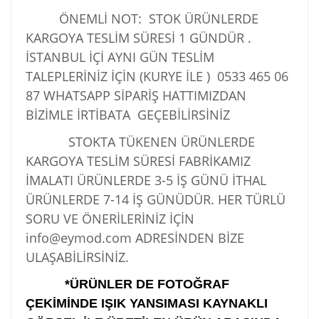
ÖNEMLİ NOT: STOK ÜRÜNLERDE
KARGOYA TESLİM SÜRESİ 1 GÜNDÜR .
İSTANBUL İÇİ AYNI GÜN TESLİM
TALEPLERİNİZ İÇİN (KURYE İLE )
0533 465 06
87
WHATSAPP SİPARİŞ HATTIMIZDAN
BİZİMLE İRTİBATA GEÇEBİLİRSİNİZ
STOKTA TÜKENEN ÜRÜNLERDE
KARGOYA TESLİM SÜRESİ FABRİKAMIZ
İMALATI ÜRÜNLERDE 3-5 İŞ GÜNÜ İTHAL
ÜRÜNLERDE 7-14 İŞ GÜNÜDÜR. HER TÜRLÜ
SORU VE ÖNERİLERİNİZ İÇİN
info@eymod.com ADRESİNDEN BİZE
ULAŞABİLİRSİNİZ.
*ÜRÜNLER DE FOTOĞRAF
ÇEKİMİNDE IŞIK YANSIMASI KAYNAKLI