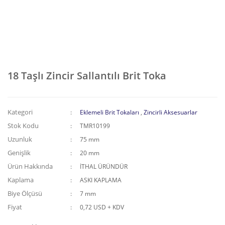
18 Taşlı Zincir Sallantılı Brit Toka
Kategori
Eklemeli Brit Tokaları
,
Zincirli Aksesuarlar
Stok Kodu
TMR10199
Uzunluk
75 mm
Genişlik
20 mm
Ürün Hakkında
İTHAL ÜRÜNDÜR
Kaplama
ASKI KAPLAMA
Biye Ölçüsü
7 mm
Fiyat
0,72 USD + KDV