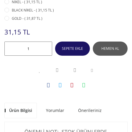
NİKEL - ( 31,15 TL )
BLACK NİKEL - ( 31,15 TL )
GOLD - ( 31,87 TL )
31,15 TL
SEPETE EKLE
HEMEN AL
Ürün Bilgisi
Yorumlar
Önerileriniz
ÖNEMLİ NOT: STOK ÜRÜNLERDE