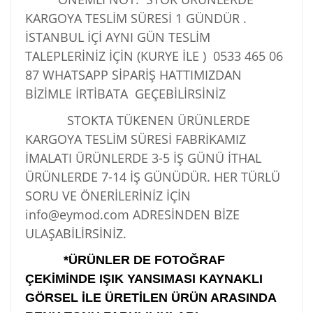
KARGOYA TESLİM SÜRESİ 1 GÜNDÜR .
İSTANBUL İÇİ AYNI GÜN TESLİM
TALEPLERİNİZ İÇİN (KURYE İLE )
0533 465 06
87
WHATSAPP SİPARİŞ HATTIMIZDAN
BİZİMLE İRTİBATA GEÇEBİLİRSİNİZ
STOKTA TÜKENEN ÜRÜNLERDE
KARGOYA TESLİM SÜRESİ FABRİKAMIZ
İMALATI ÜRÜNLERDE 3-5 İŞ GÜNÜ İTHAL
ÜRÜNLERDE 7-14 İŞ GÜNÜDÜR. HER TÜRLÜ
SORU VE ÖNERİLERİNİZ İÇİN
info@eymod.com ADRESİNDEN BİZE
ULAŞABİLİRSİNİZ.
*ÜRÜNLER DE FOTOĞRAF
ÇEKİMİNDE IŞIK YANSIMASI KAYNAKLI
GÖRSEL İLE ÜRETİLEN ÜRÜN ARASINDA