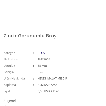
Zincir Görünümlü Broş
Kategori
BROŞ
Stok Kodu
TMR9663
Uzunluk
58 mm
Genişlik
8 mm
Ürün Hakkında
KENDİ İMALATIMIZDIR
Kaplama
ASKI KAPLAMA
Fiyat
0,55 USD + KDV
Seçenekler