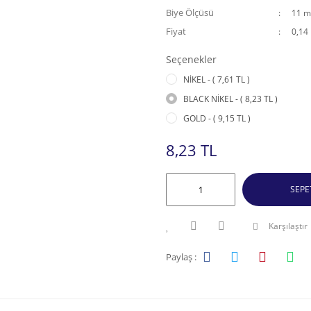
Biye Ölçüsü
11 
Fiyat
0,14
Seçenekler
NİKEL - ( 7,61 TL )
BLACK NİKEL - ( 8,23 TL )
GOLD - ( 9,15 TL )
8,23 TL
SEPE
Karşılaştır
Paylaş :