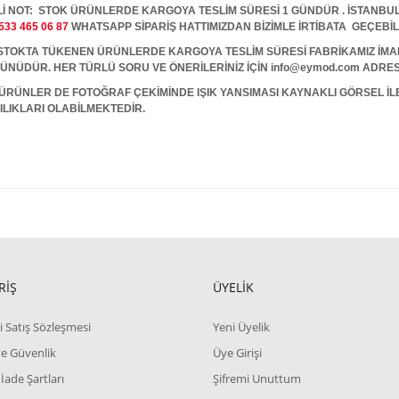
İ NOT: STOK ÜRÜNLERDE KARGOYA TESLİM SÜRESİ 1 GÜNDÜR . İSTANBUL İ
533 465 06 87
WHATSAPP SİPARİŞ HATTIMIZDAN BİZİMLE İRTİBATA GEÇEBİL
A TÜKENEN ÜRÜNLERDE KARGOYA TESLİM SÜRESİ FABRİKAMIZ İMALAT
 GÜNÜDÜR. HER TÜRLÜ SORU VE ÖNERİLERİNİZ İÇİN info@eymod.com ADRES
ÜRÜNLER DE FOTOĞRAF ÇEKİMİNDE IŞIK YANSIMASI KAYNAKLI GÖRSEL İ
ILIKLARI OLABİLMEKTEDİR.
RİŞ
ÜYELİK
i Satış Sözleşmesi
Yeni Üyelik
 ve Güvenlik
Üye Girişi
 İade Şartları
Şifremi Unuttum