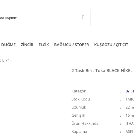
DÜĞME
ZİNCİR
ELCİK
BAĞ UCU / STOPER
KUŞGÖZÜ / ÇIT ÇIT
K NİKEL
2 Taşlı Birit Toka BLACK NİKEL
Kategori
Brit 
Stok Kodu
TMR
Uzunluk
22 
Genişlik
16 
Ürün Hakkında
İTH
Kaplama
ASKI