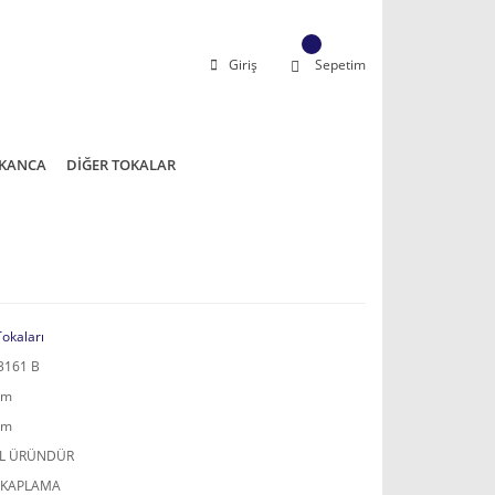
Giriş
Sepetim
KANCA
DİĞER TOKALAR
Tokaları
3161 B
mm
mm
AL ÜRÜNDÜR
 KAPLAMA