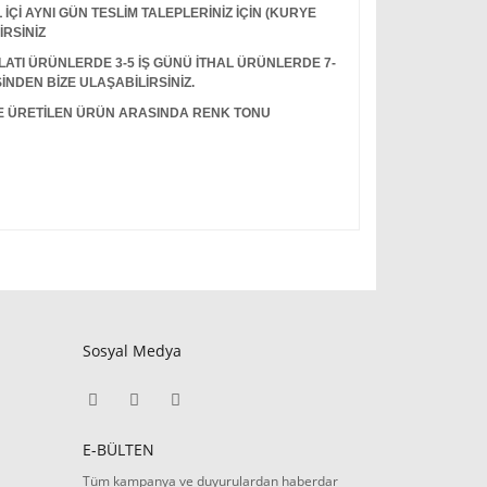
Çİ AYNI GÜN TESLİM TALEPLERİNİZ İÇİN (KURYE
İRSİNİZ
I ÜRÜNLERDE 3-5 İŞ GÜNÜ İTHAL ÜRÜNLERDE 7-
İNDEN BİZE ULAŞABİLİRSİNİZ.
LE ÜRETİLEN ÜRÜN ARASINDA RENK TONU
Sosyal Medya
E-BÜLTEN
Tüm kampanya ve duyurulardan haberdar