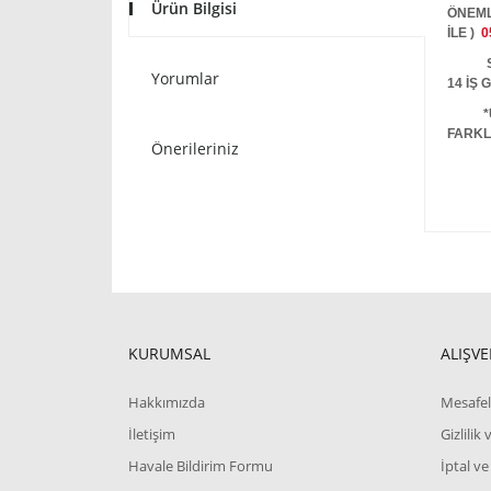
Ürün Bilgisi
ÖNEML
İLE )
0
STOKT
Yorumlar
14 İŞ
*
FARKL
Önerileriniz
KURUMSAL
ALIŞVE
Hakkımızda
Mesafel
İletişim
Gizlilik
Havale Bildirim Formu
İptal ve