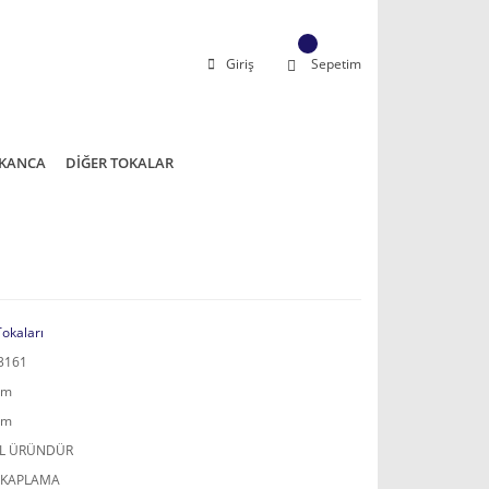
Giriş
Sepetim
KANCA
DİĞER TOKALAR
Tokaları
3161
mm
mm
AL ÜRÜNDÜR
 KAPLAMA