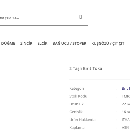
DÜĞME
ZİNCİR
ELCİK
BAĞ UCU / STOPER
KUŞGÖZÜ / ÇIT ÇIT
2 Taşlı Birit Toka
Kategori
Brit 
Stok Kodu
TMR
Uzunluk
22 
Genişlik
16 
Ürün Hakkında
İTH
Kaplama
ASKI