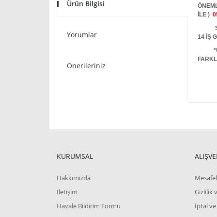
Ürün Bilgisi
ÖNEML
İLE )
0
STOKT
Yorumlar
14 İŞ
*
FARKL
Önerileriniz
KURUMSAL
ALIŞVE
Hakkımızda
Mesafel
İletişim
Gizlilik
Havale Bildirim Formu
İptal ve