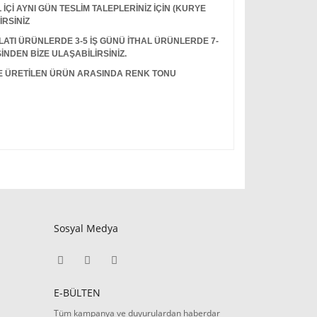
Çİ AYNI GÜN TESLİM TALEPLERİNİZ İÇİN (KURYE
İRSİNİZ
I ÜRÜNLERDE 3-5 İŞ GÜNÜ İTHAL ÜRÜNLERDE 7-
İNDEN BİZE ULAŞABİLİRSİNİZ.
LE ÜRETİLEN ÜRÜN ARASINDA RENK TONU
Sosyal Medya
E-BÜLTEN
Tüm kampanya ve duyurulardan haberdar