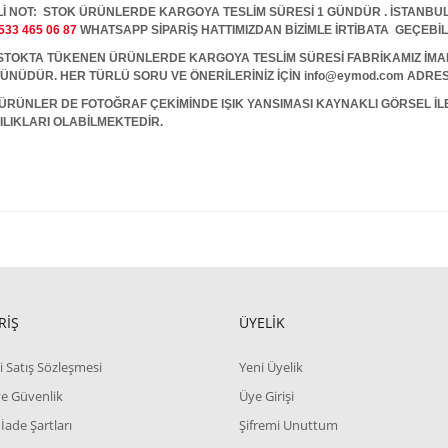
İ NOT: STOK ÜRÜNLERDE KARGOYA TESLİM SÜRESİ 1 GÜNDÜR . İSTANBUL İ
533 465 06 87
WHATSAPP SİPARİŞ HATTIMIZDAN BİZİMLE İRTİBATA GEÇEBİL
A TÜKENEN ÜRÜNLERDE KARGOYA TESLİM SÜRESİ FABRİKAMIZ İMALAT
 GÜNÜDÜR. HER TÜRLÜ SORU VE ÖNERİLERİNİZ İÇİN info@eymod.com ADRES
ÜRÜNLER DE FOTOĞRAF ÇEKİMİNDE IŞIK YANSIMASI KAYNAKLI GÖRSEL İ
ILIKLARI OLABİLMEKTEDİR.
RİŞ
ÜYELİK
i Satış Sözleşmesi
Yeni Üyelik
 ve Güvenlik
Üye Girişi
 İade Şartları
Şifremi Unuttum