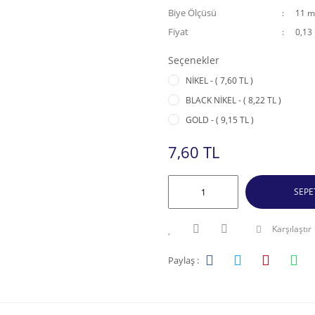
Biye Ölçüsü
11 
Fiyat
0,13
Seçenekler
NİKEL - ( 7,60 TL )
BLACK NİKEL - ( 8,22 TL )
GOLD - ( 9,15 TL )
7,60 TL
SEPE
Karşılaştır
Paylaş :