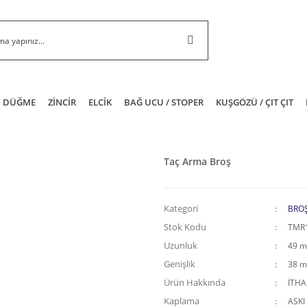
DÜĞME
ZİNCİR
ELCİK
BAĞ UCU / STOPER
KUŞGÖZÜ / ÇIT ÇIT
Taç Arma Broş
Kategori
BRO
Stok Kodu
TMR
Uzunluk
49 
Genişlik
38 
Ürün Hakkında
İTH
Kaplama
ASKI