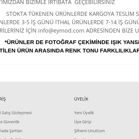
IMIZDAN BİZİMLE İRTİBATA GEÇEBİLİRSİNİZ
KTA TÜKENEN ÜRÜNLERDE KARGOYA TESLİM SÜRE
LERDE 3-5 İŞ GÜNÜ İTHAL ÜRÜNLERDE 7-14 İŞ GÜN
İLERİNİZ İÇİN info@eymod.com ADRESİNDEN BİZE UL
*ÜRÜNLER DE FOTOĞRAF ÇEKİMİNDE IŞIK YANS
TİLEN ÜRÜN ARASINDA RENK TONU FARKLILIKLAR
RİŞ
ÜYELİK
i Satış Sözleşmesi
Yeni Üyelik
 ve Güvenlik
Üye Girişi
 İade Şartları
Şifremi Unuttum