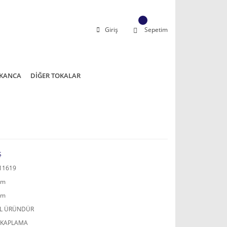
Giriş
Sepetim
KANCA
DİĞER TOKALAR
Ş
11619
mm
mm
AL ÜRÜNDÜR
 KAPLAMA