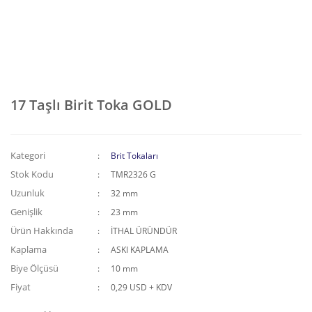
17 Taşlı Birit Toka GOLD
Kategori
Brit Tokaları
Stok Kodu
TMR2326 G
Uzunluk
32 mm
Genişlik
23 mm
Ürün Hakkında
İTHAL ÜRÜNDÜR
Kaplama
ASKI KAPLAMA
Biye Ölçüsü
10 mm
Fiyat
0,29 USD + KDV