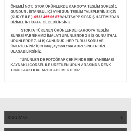
ÖNEMLİ NOT: STOK ÜRÜNLERDE KARGOYA TESLİM SÜRESİ 1
GÜNDÜR . İSTANBUL İÇİ AYNI GÜN TESLİM TALEPLERİNİZ İÇİN
(KURYE İLE )
0533 465 06 87
WHATSAPP SİPARİŞ HATTIMIZDAN
BİZİMLE İRTİBATA GEÇEBİLİRSİNİZ
STOKTA TÜKENEN ÜRÜNLERDE KARGOYA TESLİM
SÜRESİ FABRİKAMIZ İMALATI ÜRÜNLERDE 3-5 İŞ GÜNÜ İTHAL
ÜRÜNLERDE 7-14 İŞ GÜNÜDÜR. HER TÜRLÜ SORU VE
ÖNERİLERİNİZ İÇİN info@eymod.com ADRESİNDEN BİZE
ULAŞABİLİRSİNİZ.
*ÜRÜNLER DE FOTOĞRAF ÇEKİMİNDE IŞIK YANSIMASI
KAYNAKLI GÖRSEL İLE ÜRETİLEN ÜRÜN ARASINDA RENK
TONU FARKLILIKLARI OLABİLMEKTEDİR.
KURUMSAL