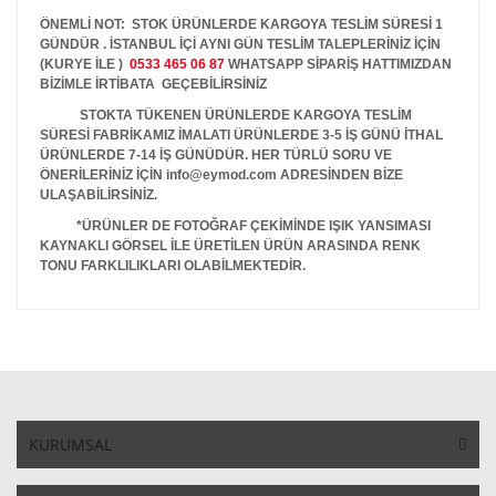
ÖNEMLİ NOT: STOK ÜRÜNLERDE KARGOYA TESLİM SÜRESİ 1
GÜNDÜR . İSTANBUL İÇİ AYNI GÜN TESLİM TALEPLERİNİZ İÇİN
(KURYE İLE )
0533 465 06 87
WHATSAPP SİPARİŞ HATTIMIZDAN
BİZİMLE İRTİBATA GEÇEBİLİRSİNİZ
STOKTA TÜKENEN ÜRÜNLERDE KARGOYA TESLİM
SÜRESİ FABRİKAMIZ İMALATI ÜRÜNLERDE 3-5 İŞ GÜNÜ İTHAL
ÜRÜNLERDE 7-14 İŞ GÜNÜDÜR. HER TÜRLÜ SORU VE
ÖNERİLERİNİZ İÇİN info@eymod.com ADRESİNDEN BİZE
ULAŞABİLİRSİNİZ.
*ÜRÜNLER DE FOTOĞRAF ÇEKİMİNDE IŞIK YANSIMASI
KAYNAKLI GÖRSEL İLE ÜRETİLEN ÜRÜN ARASINDA RENK
TONU FARKLILIKLARI OLABİLMEKTEDİR.
KURUMSAL