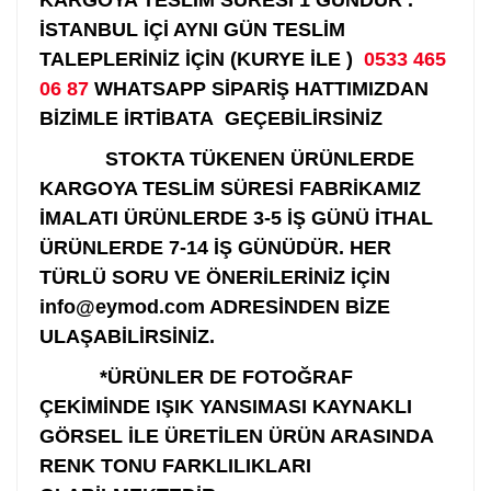
KARGOYA TESLİM SÜRESİ 1 GÜNDÜR .
İSTANBUL İÇİ AYNI GÜN TESLİM
TALEPLERİNİZ İÇİN (KURYE İLE )
0533 465
06 87
WHATSAPP SİPARİŞ HATTIMIZDAN
BİZİMLE İRTİBATA GEÇEBİLİRSİNİZ
STOKTA TÜKENEN ÜRÜNLERDE
KARGOYA TESLİM SÜRESİ FABRİKAMIZ
İMALATI ÜRÜNLERDE 3-5 İŞ GÜNÜ İTHAL
ÜRÜNLERDE 7-14 İŞ GÜNÜDÜR. HER
TÜRLÜ SORU VE ÖNERİLERİNİZ İÇİN
info@eymod.com ADRESİNDEN BİZE
ULAŞABİLİRSİNİZ.
*ÜRÜNLER DE FOTOĞRAF
ÇEKİMİNDE IŞIK YANSIMASI KAYNAKLI
GÖRSEL İLE ÜRETİLEN ÜRÜN ARASINDA
RENK TONU FARKLILIKLARI