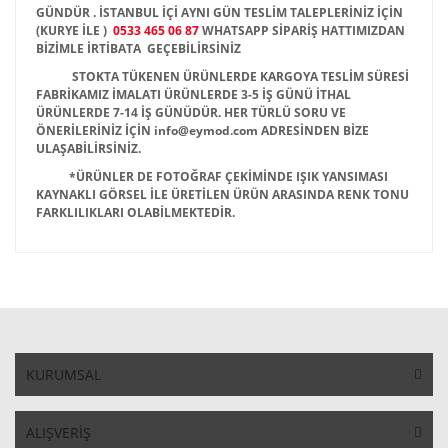
GÜNDÜR . İSTANBUL İÇİ AYNI GÜN TESLİM TALEPLERİNİZ İÇİN
(KURYE İLE )
0533 465 06 87
WHATSAPP SİPARİŞ HATTIMIZDAN
BİZİMLE İRTİBATA GEÇEBİLİRSİNİZ
STOKTA TÜKENEN ÜRÜNLERDE KARGOYA TESLİM SÜRESİ
FABRİKAMIZ İMALATI ÜRÜNLERDE 3-5 İŞ GÜNÜ İTHAL
ÜRÜNLERDE 7-14 İŞ GÜNÜDÜR. HER TÜRLÜ SORU VE
ÖNERİLERİNİZ İÇİN info@eymod.com ADRESİNDEN BİZE
ULAŞABİLİRSİNİZ.
*ÜRÜNLER DE FOTOĞRAF ÇEKİMİNDE IŞIK YANSIMASI
KAYNAKLI GÖRSEL İLE ÜRETİLEN ÜRÜN ARASINDA RENK TONU
FARKLILIKLARI OLABİLMEKTEDİR.
KURUMSAL
ALIŞVERİŞ